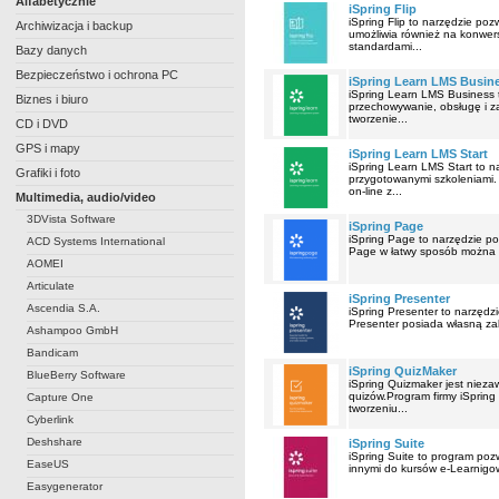
Alfabetycznie
iSpring Flip
iSpring Flip to narzędzie po
Archiwizacja i backup
umożliwia również na konwer
standardami...
Bazy danych
Bezpieczeństwo i ochrona PC
iSpring Learn LMS Busin
iSpring Learn LMS Business 
Biznes i biuro
przechowywanie, obsługę i z
tworzenie...
CD i DVD
GPS i mapy
iSpring Learn LMS Start
iSpring Learn LMS Start to 
Grafiki i foto
przygotowanymi szkoleniami. 
on-line z...
Multimedia, audio/video
3DVista Software
iSpring Page
iSpring Page to narzędzie po
ACD Systems International
Page w łatwy sposób można u
AOMEI
Articulate
iSpring Presenter
Ascendia S.A.
iSpring Presenter to narzędz
Presenter posiada własną za
Ashampoo GmbH
Bandicam
iSpring QuizMaker
BlueBerry Software
iSpring Quizmaker jest niez
quizów.Program firmy iSpring
Capture One
tworzeniu...
Cyberlink
Deshshare
iSpring Suite
iSpring Suite to program poz
EaseUS
innymi do kursów e-Learnigow
Easygenerator