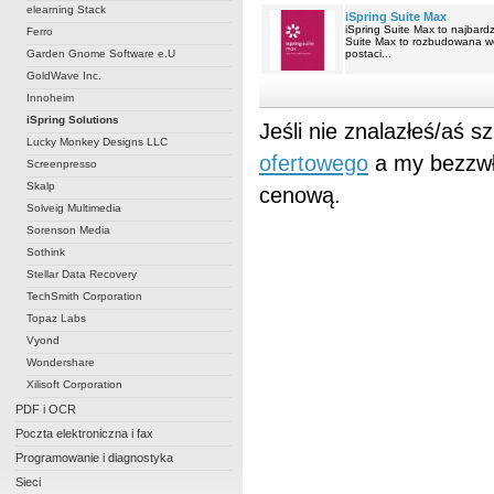
elearning Stack
iSpring Suite Max
iSpring Suite Max to najbard
Ferro
Suite Max to rozbudowana wer
Garden Gnome Software e.U
postaci...
GoldWave Inc.
Innoheim
iSpring Solutions
Jeśli nie znalazłeś/aś 
Lucky Monkey Designs LLC
ofertowego
a my bezzwł
Screenpresso
Skalp
cenową.
Solveig Multimedia
Sorenson Media
Sothink
Stellar Data Recovery
TechSmith Corporation
Topaz Labs
Vyond
Wondershare
Xilisoft Corporation
PDF i OCR
Poczta elektroniczna i fax
Programowanie i diagnostyka
Sieci