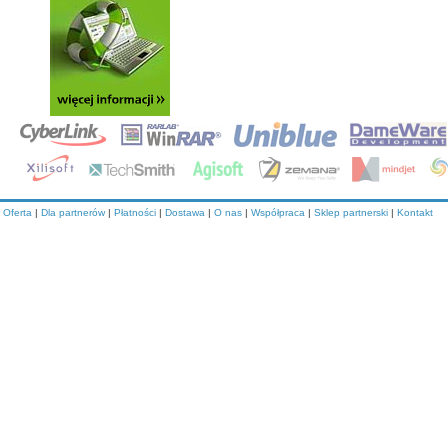
Oferta
|
Dla partnerów
|
Płatności
|
Dostawa
|
O nas
|
Współpraca
|
Sklep partnerski
|
Kontakt