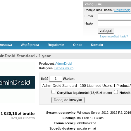
Zaloguj się
Podaj e-mail i hasło /
Rejestracja
E-mail
Hasło
Zapomniałeś/aś hasła?
Dostawa
Współpraca
Regulamin
O nas
Kontakt
inDroid Standard - 1 year
Producent:
AdminDroid
Kategoria:
Biznes i biuro
Ilość
Wariant
Certyfikat legalności
(18,45 zł brutto)
Nośnik
System operacyjny
Windows Server 2012, 2012 R2, 2016,
1 020,16 zł brutto
829,40 zł netto
Licencja
na 1 rok / 2 / 3 lata
Forma licencji
elektroniczna
Sposób dostawy
poczta e-mail