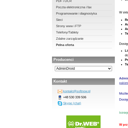
PDF i OCR
Poczta elektroniczna i fax
W skł
Programowanie i diagnostyka
Sieci
R
A
Strony www i FTP
A
Telefony/Tablety
T
Zdalne zarządzanie
Dostęp
Pełna oferta
L
d
Producenci
P
T
Admin
Kontakt
pakie
kontakt@softnow.pl
Możliw
+48 530 339 506
Dostęp
Skype (chat)
Istnie
W prz