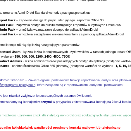
ad programu AdminDroid Standard wchodzą następujące pakiety:
eport Pack
– zapewnia dostęp do pulpitu sterującego i raportów Office 365
udit Pack
- zapewnia dostęp do pulpitu sterującego i raportów audytowych Office 365
dmin Pack
– umożliwia wyznaczanie dostępu do aplikacji AdminDroid
enant Pack
– umożliwia zarządzanie wieloma tenantami za pomocą aplikacji AdminDroid
ne licencje różnią się liczbą następujących parametrów:
icensed Users
- łączna liczba licencjonowanych użytkowników w ramach jednego tanant Offi
o wyboru -
150, 300, 600, 1200, 2400, 4800, 7500
)
roduct Admins
- liczba administratorów posiadających dostęp do aplikacji (dostępne warto
enants
- osobne środowiska Ofiice 365 (domeny)(dostępne wartości do wyboru -
1, 5, 10, 1
Droid Standard
– Zawiera ogólne, podstawowe funkcje raportowania, audytu oraz planowa
tów programu pojedynczo
, które związane są z raportowaniem, audytem i planowaniem
e jest również zwiększenie poszczególnych parametrów licencji.
ne warianty są licencjami
rocznymi
w przypadku zainteresowania licencją na
2
lub
3
lata
lu
je możliwość uzyskania zniżki dla
instytucji non-profit
oraz
edukacyjnych
, aby uzyskać więcej
ypadku jakichkolwiek wątpliwości prosimy o kontakt mailowy lub telefoniczny