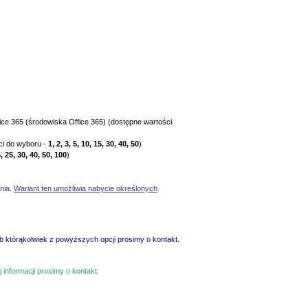
ce 365 (środowiska Office 365) (dostępne wartości
ści do wyboru -
1, 2, 3, 5, 10, 15, 30, 40, 50
)
5, 25, 30, 40, 50, 100
)
nia.
Wariant ten umożliwia nabycie określonych
b którąkolwiek z powyższych opcji prosimy o kontakt.
 informacji prosimy o kontakt.