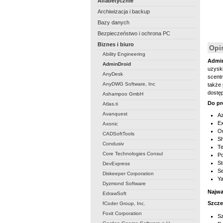
Alfabetycznie
Archiwizacja i backup
Bazy danych
Bezpieczeństwo i ochrona PC
Biznes i biuro
Opi
Ability Engineering
Admin
AdminDroid
uzyski
AnyDesk
scentr
AnyDWG Software, Inc
także 
dostęp
Ashampoo GmbH
Do pr
Atlas.ti
Avanquest
A
E
Axonic
O
CADSoftTools
Sh
Condusiv
T
Core Technologies Consul
Po
S
DevExpress
Se
Diskeeper Corporation
Y
Dyzmond Software
Najwa
EdrawSoft
Szcze
fCoder Group, Inc.
Foxit Corporation
Sz