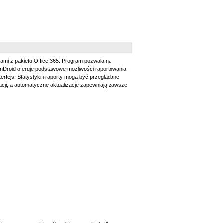
mi z pakietu Office 365. Program pozwala na
nDroid oferuje podstawowe możliwości raportowania,
terfejs. Statystyki i raporty mogą być przeglądane
racji, a automatyczne aktualizacje zapewniają zawsze
.