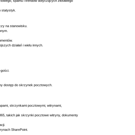
cztowego, spamu i trendów dotyczących złośliwego
 statystyk.
czy na stanowisku.
żonym.
umentów.
jszych działań i wielu innych.
gości.
any dostęp do skrzynek pocztowych.
pami, skrzynkami pocztowymi, witrynami,
65, takich jak skrzynki pocztowe witryny, dokumenty
cji.
rynach SharePoint.