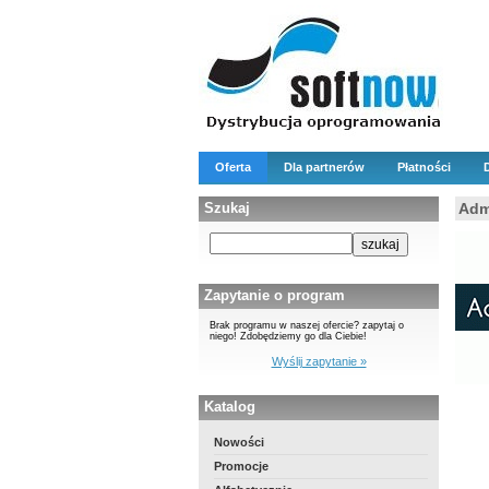
Oferta
Dla partnerów
Płatności
Szukaj
Adm
Zapytanie o program
Brak programu w naszej ofercie? zapytaj o
niego! Zdobędziemy go dla Ciebie!
Wyślij zapytanie »
Katalog
Nowości
Promocje