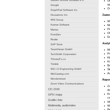
Garden Gnome Software e.U
De
o
Google
Os
GraphPad Software Inc.
Zaawa
Housatonic Inc.
IRIS Group
Wy
Katmar Software
Mo
Pe
Martau
Ob
PointDev
Do
Resilio
Audyt
SAP Store
TeamViewer GmbH
Mo
Pr
TechSmith Corporation
Kl
Thinstuff s.r.o
Ko
Trimble
Ba
W.E.I.S Engineering GmbH
Śl
Au
WinCatalog.com
Wondershare
Rapor
Zoom Video Communications
Za
CD i DVD
do
Ko
GPS i mapy
i 
Grafiki i foto
Id
Multimedia, audio/video
Wi
Bi