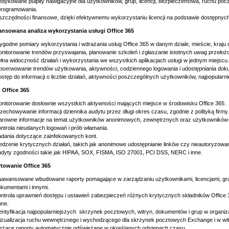
dykowane pulpity nawigacyjne dla użytkowników, grup, licencji, bezpieczeństwa, ruchu po
programowania.
zczędności finansowe, dzięki efektywnemu wykorzystaniu licencji na podstawie dostępnych
nsowana analiza wykorzystania usługi Office 365
godne pomiary wykorzystania i wdrażania usług Office 365 w danym dziale, mieście, kraju 
nitorowanie trendów przyswajania, planowanie szkoleń i zgłaszanie istotnych uwag przeło
łna widoczność działań i wykorzystania we wszystkich aplikacjach usługi w jednym miejscu.
serwowanie trendów użytkowania, aktywności, codziennego logowania i udostępniania dok
stęp do informacji o liczbie działań, aktywności poszczególnych użytkowników, najpopularnie
 Office 365
nitorowanie dosłownie wszystkich aktywności mających miejsce w środowisku Office 365.
zechowywanie informacji dziennika audytu przez długi okres czasu, zgodnie z polityką firmy.
arowne informacje na temat użytkowników anonimowych, zewnętrznych oraz użytkowników-
ntrola nieudanych logowań i prób włamania.
dania dotyczące zainfekowanych kont.
edzenie krytycznych działań, takich jak anonimowe udostępnianie linków czy nieautoryzow
dyty zgodności takie jak HIPAA, SOX, FISMA, ISO 27001, PCI DSS, NERC i inne.
towanie Office 365
awansowane wbudowane raporty pomagające w zarządzaniu użytkownikami, licencjami, gru
kumentami i innymi.
ntrola uprawnień dostępu i ustawień zabezpieczeń różnych krytycznych składników Office 3
inne.
entyfikacja najpopularniejszych skrzynek pocztowych, witryn, dokumentów i grup w organiza
zualizacja ruchu wewnętrznego i wychodzącego dla skrzynek pocztowych Exchange i w wit
eżące raporty automatycznie odświeżane w określanych odstępach czasu.