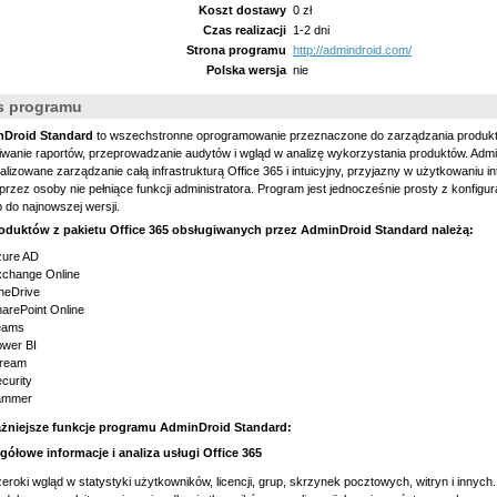
Koszt dostawy
0 zł
Czas realizacji
1-2 dni
Strona programu
http://admindroid.com/
Polska wersja
nie
s programu
Droid Standard
to wszechstronne oprogramowanie przeznaczone do zarządzania produkta
wanie raportów, przeprowadzanie audytów i wgląd w analizę wykorzystania produktów. Admi
alizowane zarządzanie całą infrastrukturą Office 365 i intuicyjny, przyjazny w użytkowaniu in
przez osoby nie pełniące funkcji administratora. Program jest jednocześnie prosty z konfigu
 do najnowszej wersji.
oduktów z pakietu Office 365 obsługiwanych przez AdminDroid Standard należą:
zure AD
xchange Online
neDrive
arePoint Online
eams
wer BI
tream
curity
ammer
żniejsze funkcje programu AdminDroid Standard:
gółowe informacje i analiza usługi Office 365
eroki wgląd w statystyki użytkowników, licencji, grup, skrzynek pocztowych, witryn i innych