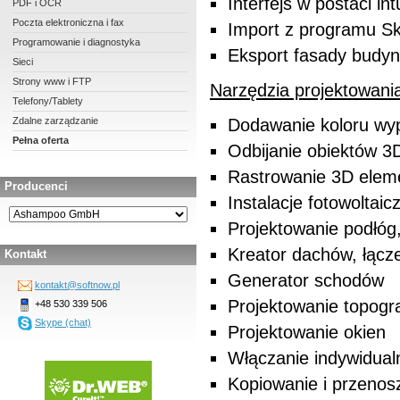
Interfejs w postaci int
PDF i OCR
Poczta elektroniczna i fax
Import z programu Sk
Programowanie i diagnostyka
Eksport fasady budyn
Sieci
Strony www i FTP
Narzędzia projektowania 
Telefony/Tablety
Zdalne zarządzanie
Dodawanie koloru wyp
Pełna oferta
Odbijanie obiektów 3
Rastrowanie 3D elem
Producenci
Instalacje fotowoltaic
Projektowanie podłóg,
Kreator dachów, łącz
Kontakt
Generator schodów
kontakt@softnow.pl
Projektowanie topogra
+48 530 339 506
Skype (chat)
Projektowanie okien
Włączanie indywidual
Kopiowanie i przenosz