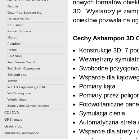
Garden Gnome Software e.U
nowych formatów obiekt
Google
3D. Wystarczy je zaimp
GraphPad Software Inc.
obiektów pozwala na o
Housatonic Inc.
IRIS Group
Katmar Software
Cechy Ashampoo 3D C
Martau
PointDev
Konstrukcje 3D: 7 p
Resilio
SAP Store
Wewnętrzny symulator
TeamViewer GmbH
Swobodne pozycjonow
TechSmith Corporation
Thinstuff s.r.o
Wsparcie dla kątowe
Trimble
Pomiary kąta
W.E.I.S Engineering GmbH
WinCatalog.com
Pomiary przez poligo
Wondershare
Fotowoltaniczne pane
Zoom Video Communications
Symulacja cienia
CD i DVD
GPS i mapy
Automatyczna strefa i
Grafiki i foto
Wsparcie dla strefy i 
Multimedia, audio/video