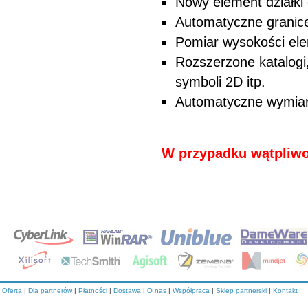
Nowy element działki 
Automatyczne granice 
Pomiar wysokości el
Rozszerzone katalogi
symboli 2D itp.
Automatyczne wymiar
W przypadku wątpliwoś
Oferta
|
Dla partnerów
|
Płatności
|
Dostawa
|
O nas
|
Współpraca
|
Sklep partnerski
|
Kontakt