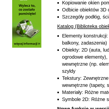
Kopiowanie okien po
Odbicie obiektów 3D 
Szczegóły podłóg, ści
Katalog (Biblioteka obie
Elementy konstrukcji: 
balkony, zadaszenia)
Obiekty: 2D (auta, lu
ogrodowe elementy), k
wewnętrzne (np. elem
szyldy
Tekstury: Zewnętrzne (
wewnętrzne (tapety, sk
Materiały: Różne mater
Symbole 2D: Różne sy
Nowe funkcje w wersj