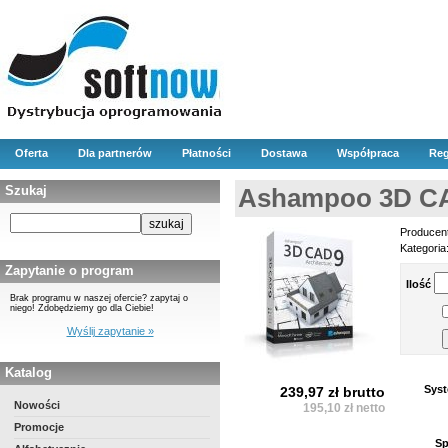
Oferta
Dla partnerów
Płatności
Dostawa
Współpraca
Reg
Szukaj
Ashampoo 3D CAD
Producen
Kategoria
Zapytanie o program
Ilość
Brak programu w naszej ofercie? zapytaj o
niego! Zdobędziemy go dla Ciebie!
Wyślij zapytanie »
Katalog
Syst
239,97 zł brutto
Nowości
195,10 zł netto
Promocje
Sp