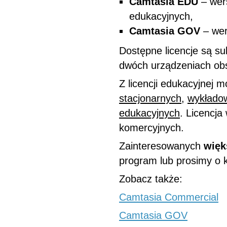
Camtasia EDU
– wers
edukacyjnych,
Camtasia GOV
– wer
Dostępne licencje są s
dwóch urządzeniach obs
Z licencji edukacyjnej 
stacjonarnych
,
wykłado
edukacyjnych
. Licencj
komercyjnych.
Zainteresowanych
więk
program lub prosimy o k
Zobacz także:
Camtasia Commercial
Camtasia GOV