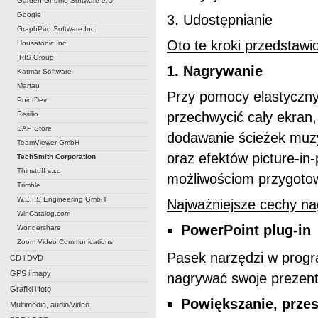
Garden Gnome Software e.U
Google
3. Udostępnianie
GraphPad Software Inc.
Oto te kroki przedstawi
Housatonic Inc.
IRIS Group
1. Nagrywanie
Katmar Software
Martau
Przy pomocy elastyczny
PointDev
przechwycić cały ekran,
Resilio
SAP Store
dodawanie ścieżek muzy
TeamViewer GmbH
oraz efektów picture-in
TechSmith Corporation
Thinstuff s.r.o
możliwościom przygotow
Trimble
W.E.I.S Engineering GmbH
Najważniejsze cechy na
WinCatalog.com
PowerPoint plug-in
Wondershare
Zoom Video Communications
Pasek narzędzi w progr
CD i DVD
GPS i mapy
nagrywać swoje prezent
Grafiki i foto
Powiększanie, prze
Multimedia, audio/video