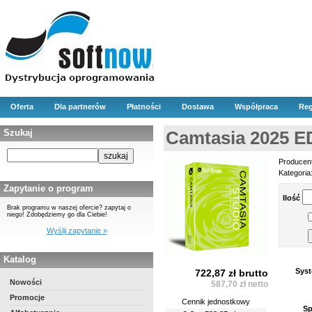
Oferta
Dla partnerów
Płatności
Dostawa
Współpraca
Reg
Szukaj
Camtasia 2025 
Producen
Kategoria
Zapytanie o program
Ilość
Brak programu w naszej ofercie? zapytaj o
niego! Zdobędziemy go dla Ciebie!
Wyślij zapytanie »
Katalog
Syst
722,87 zł brutto
Nowości
587,70 zł netto
Promocje
Cennik jednostkowy
Sp