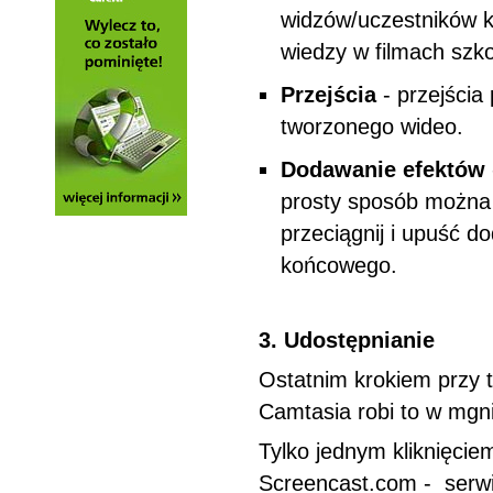
widzów/uczestników k
wiedzy w filmach szk
Przejścia
- przejścia
tworzonego wideo.
Dodawanie efektów
prosty sposób można 
przeciągnij i upuść d
końcowego.
3. Udostępnianie
Ostatnim krokiem przy tw
Camtasia robi to w mgn
Tylko jednym kliknięcie
Screencast.com - serwi