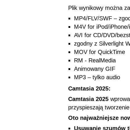
Plik wynikowy można za
MP4/FLV/SWF – zgod
M4V for iPod/iPhone/
AVI for CD/DVD/bezst
zgodny z Silverlight
MOV for QuickTime
RM - RealMedia
Animowany GIF
MP3 – tylko audio
Camtasia 2025:
Camtasia 2025
wprowad
przyspieszają tworzeni
Oto najważniejsze no
Usuwanie szumów tł