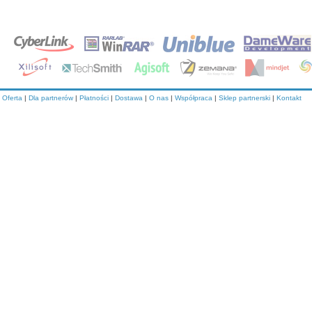
Oferta
|
Dla partnerów
|
Płatności
|
Dostawa
|
O nas
|
Współpraca
|
Sklep partnerski
|
Kontakt