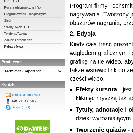
PDF i OCR
Program firmy Techsmit
Poczta elektroniczna i fax
nagrywania. Tworzony je
Programowanie i diagnostyka
Sieci
obszarów nagrania, prze
Strony www i FTP
2. Edycja
Telefony/Tablety
Zdalne zarządzanie
Kiedy cała treść prezen
Pełna oferta
względem graficznym i 
grafikę na tle wideo, a
Producenci
także wstawić link do ze
części wideo.
Kontakt
Efekty kursora
- jest
kontakt@softnow.pl
kliknięć myszką tak a
+48 530 339 506
Skype (chat)
Tytuły, adnotacje i 
dzięki wyróżniającym
Tworzenie quizów
- 