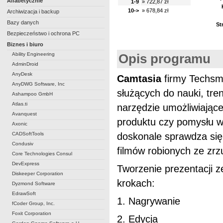
Alfabetycznie
1-9
» 722,87 zł
10->
» 678,84 zł
Archiwizacja i backup
Bazy danych
St
Bezpieczeństwo i ochrona PC
Biznes i biuro
Ability Engineering
Opis programu
AdminDroid
AnyDesk
Camtasia
firmy Techsm
AnyDWG Software, Inc
służących do nauki, tre
Ashampoo GmbH
Atlas.ti
narzędzie umożliwiając
Avanquest
produktu czy pomysłu w 
Axonic
CADSoftTools
doskonale sprawdza się 
Condusiv
filmów robionych ze zr
Core Technologies Consul
DevExpress
Tworzenie prezentacji 
Diskeeper Corporation
krokach:
Dyzmond Software
EdrawSoft
1. Nagrywanie
fCoder Group, Inc.
Foxit Corporation
2. Edycja