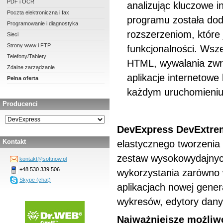
PDF i OCR
analizując kluczowe i
Poczta elektroniczna i fax
programu została dod
Programowanie i diagnostyka
rozszerzeniom, które 
Sieci
Strony www i FTP
funkcjonalności. Wsze
Telefony/Tablety
HTML, wywalania zwr
Zdalne zarządzanie
aplikacje internetow
Pełna oferta
każdym uruchomieniu
Producenci
DevExpress DevExtr
Kontakt
elastycznego tworzenia
zestaw wysokowydajnych
kontakt@softnow.pl
+48 530 339 506
wykorzystania zarówno w
Skype (chat)
aplikacjach nowej genera
wykresów, edytory danyc
Najważniejsze możliw