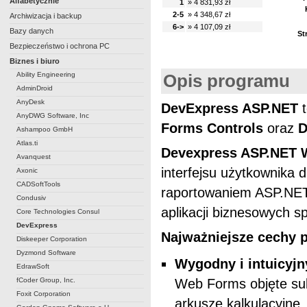
Alfabetycznie
1
» 4 831,93 zł
2-5
» 4 348,67 zł
Archiwizacja i backup
6->
» 4 107,09 zł
Bazy danych
St
Bezpieczeństwo i ochrona PC
Biznes i biuro
Ability Engineering
Opis programu
AdminDroid
AnyDesk
DevExpress ASP.NET
t
AnyDWG Software, Inc
Forms Controls
oraz
D
Ashampoo GmbH
Atlas.ti
Devexpress ASP.NET
Avanquest
interfejsu użytkownika 
Axonic
CADSoftTools
raportowaniem ASP.NET.
Condusiv
aplikacji biznesowych 
Core Technologies Consul
DevExpress
Najważniejsze cechy 
Diskeeper Corporation
Dyzmond Software
Wygodny i intuicyjn
EdrawSoft
fCoder Group, Inc.
Web Forms objęte sub
Foxit Corporation
arkusze kalkulacyjne