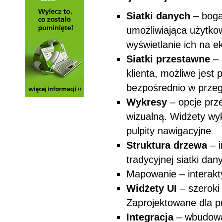
Siatki danych
– boga
umożliwiająca użytko
wyświetlanie ich na 
Siatki przestawne
– 
klienta, możliwe jest
bezpośrednio w przeg
Wykresy
– opcje prze
wizualną. Widżety wy
pulpity nawigacyjne
Struktura drzewa
– 
tradycyjnej siatki d
Mapowanie – interak
Widżety UI
– szeroki
Zaprojektowane dla p
Integracja
– wbudowan