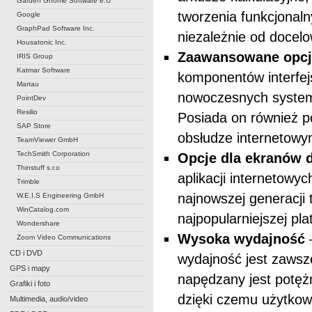
Garden Gnome Software e.U
tworzenia funkcjonaln
Google
GraphPad Software Inc.
niezależnie od docel
Housatonic Inc.
Zaawansowane opcje
IRIS Group
Katmar Software
komponentów interfej
Martau
nowoczesnych system
PointDev
Resilio
Posiada on również p
SAP Store
obsłudze internetowy
TeamViewer GmbH
TechSmith Corporation
Opcje dla ekranów 
Thinstuff s.r.o
aplikacji internetow
Trimble
najnowszej generacji 
W.E.I.S Engineering GmbH
WinCatalog.com
najpopularniejszej pl
Wondershare
Wysoka wydajność
Zoom Video Communications
CD i DVD
wydajność jest zaws
GPS i mapy
napędzany jest potęż
Grafiki i foto
dzięki czemu użytkow
Multimedia, audio/video