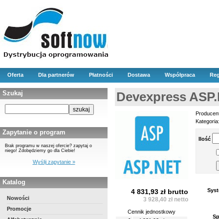
Oferta
Dla partnerów
Płatności
Dostawa
Współpraca
Reg
Szukaj
Devexpress ASP.N
Producen
Kategoria
Zapytanie o program
Ilość
Brak programu w naszej ofercie? zapytaj o
niego! Zdobędziemy go dla Ciebie!
Wyślij zapytanie »
Katalog
Syst
4 831,93 zł brutto
Nowości
3 928,40 zł netto
Promocje
Cennik jednostkowy
Sp