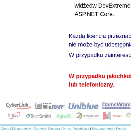
widżeów DevExtreme w
ASP.NET Core.
Każda licencja przeznac
nie może być udostępni
W przypadku zainteresow
W przypadku jakichkol
lub telefoniczny.
Oferta
|
Dla partnerów
|
Płatności
|
Dostawa
|
O nas
|
Współpraca
|
Sklep partnerski
|
Kontakt