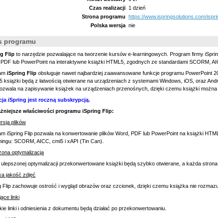
Czas realizacji
1 dzień
Strona programu
https://www.ispringsolutions.com/isprin
Polska wersja
nie
s programu
g Flip
to narzędzie pozwalające na tworzenie kursów e-learningowych. Program firmy iSprin
 PDF lub PowerPoint na interaktywne książki HTML5, zgodnych ze standardami SCORM, AIC
ram
iSpring Flip
obsługuje nawet najbardziej zaawansowane funkcje programu PowerPoint 20
książki będą z łatwością otwierane na urządzeniach z systemami Windows, iOS, oraz Androi
ozwala na zapisywanie książek na urządzeniach przenośnych, dzięki czemu książki można c
cja iSpring jest roczną subskrypcją.
żniejsze właściwości programu iSpring Flip:
rsja plików
am iSpring Flip pozwala na konwertowanie plików Word, PDF lub PowerPoint na książki H
ningu: SCORM, AICC, cmi5 i xAPI (Tin Can).
zona optymalizacja
 ulepszonej optymalizacji przekonwertowane książki będą szybko otwierane, a każda strona
a jakość zdjęć
g Flip zachowuje ostrość i wygląd obrazów oraz czcionek, dzięki czemu książka nie rozmazu
jące linki
ie linki i odniesienia z dokumentu będą działać po przekonwertowaniu.