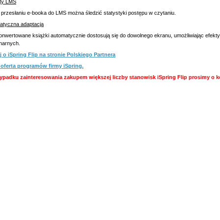
ty LMS
 przesłaniu e-booka do LMS można śledzić statystyki postępu w czytaniu.
atyczna adaptacja
nwertowane książki automatycznie dostosują się do dowolnego ekranu, umożliwiając efekty
onarnych.
j o iSpring Flip na stronie Polskiego Partnera
 oferta programów firmy iSpring.
ypadku zainteresowania zakupem większej liczby stanowisk iSpring Flip prosimy o ko