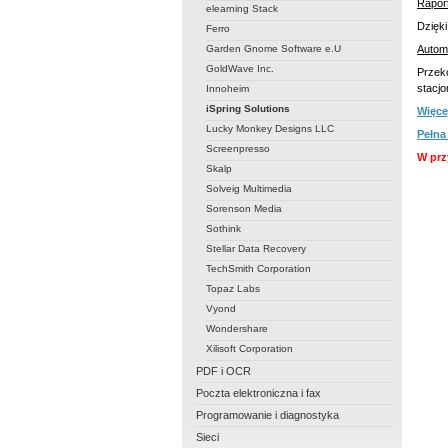
Rapor
elearning Stack
Dzięki
Ferro
Garden Gnome Software e.U
Autom
GoldWave Inc.
Przeko
stacj
Innoheim
iSpring Solutions
Więce
Lucky Monkey Designs LLC
Pełna
Screenpresso
W prz
Skalp
Solveig Multimedia
Sorenson Media
Sothink
Stellar Data Recovery
TechSmith Corporation
Topaz Labs
Vyond
Wondershare
Xilisoft Corporation
PDF i OCR
Poczta elektroniczna i fax
Programowanie i diagnostyka
Sieci