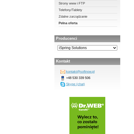
Strony www i FTP
Telefony/Tablety
Zdalne zarządzanie
Pełna oferta
Producenci
Kontakt
kontakt@softnow.pl
+48 530 339 506
Skype (chat)