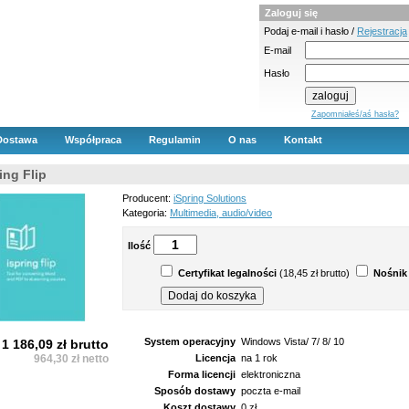
Zaloguj się
Podaj e-mail i hasło /
Rejestracja
E-mail
Hasło
Zapomniałeś/aś hasła?
Dostawa
Współpraca
Regulamin
O nas
Kontakt
ing Flip
Producent:
iSpring Solutions
Kategoria:
Multimedia, audio/video
Ilość
Certyfikat legalności
(18,45 zł brutto)
Nośnik
System operacyjny
Windows Vista/ 7/ 8/ 10
1 186,09 zł brutto
964,30 zł netto
Licencja
na 1 rok
Forma licencji
elektroniczna
Sposób dostawy
poczta e-mail
Koszt dostawy
0 zł