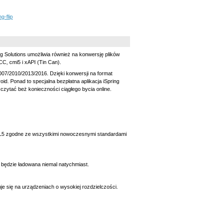
g-flip
g Solutions umożliwia również na konwersję plików
C, cmi5 i xAPI (Tin Can).
07/2010/2013/2016. Dzięki konwersji na format
d. Ponad to specjalna bezpłatna aplikacja iSpring
zytać beż konieczności ciągłego bycia online.
TML5 zgodne ze wszystkimi nowoczesnymi standardami
 będzie ładowana niemal natychmiast.
je się na urządzeniach o wysokiej rozdzielczości.