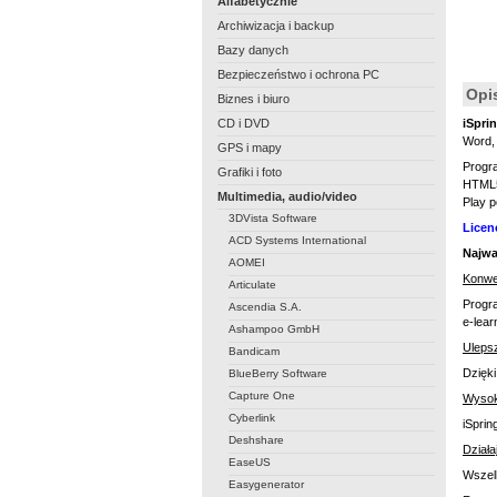
Alfabetycznie
Archiwizacja i backup
Bazy danych
Bezpieczeństwo i ochrona PC
Opi
Biznes i biuro
CD i DVD
iSprin
Word,
GPS i mapy
Prog
Grafiki i foto
HTML5 
Multimedia, audio/video
Play p
3DVista Software
Licen
ACD Systems International
Najwa
AOMEI
Konwe
Articulate
Progr
Ascendia S.A.
e-lear
Ashampoo GmbH
Uleps
Bandicam
Dzięki
BlueBerry Software
Capture One
Wysok
Cyberlink
iSprin
Deshshare
Działa
EaseUS
Wszelk
Easygenerator