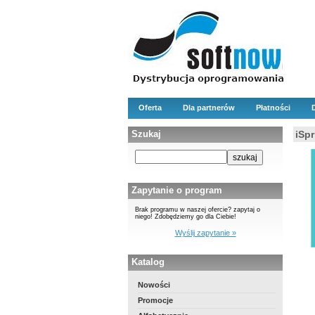
Oferta
Dla partnerów
Płatności
Szukaj
iSpr
Zapytanie o program
Brak programu w naszej ofercie? zapytaj o
niego! Zdobędziemy go dla Ciebie!
Wyślij zapytanie »
Katalog
Nowości
Promocje