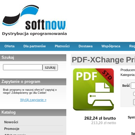
Oferta
Dla partnerów
Płatności
Dostawa
Współpraca
Reg
Szukaj
PDF-XChange Pri
Producen
Kategoria
Zapytanie o program
Ilość
Brak programu w naszej ofercie? zapytaj o
niego! Zdobędziemy go dla Ciebie!
Wyślij zapytanie »
Katalog
Syst
262,24 zł brutto
Nowości
213,20 zł netto
Promocje
Sp