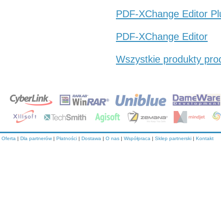
PDF-XChange Editor Pl
PDF-XChange Editor
Wszystkie produkty pro
Oferta
|
Dla partnerów
|
Płatności
|
Dostawa
|
O nas
|
Współpraca
|
Sklep partnerski
|
Kontakt