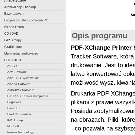
Alfabetycznie
Archiwizacja i backup
Bazy danych
St
Bezpieczeństwo i ochrona PC
Biznes i biuro
Opis programu
CD i DVD
GPS i mapy
PDF-XChange Printer 
Grafiki i foto
Multimedia, audio/video
Tracker Software, która 
PDF i OCR
drukowanie. Jest to ide
ABBYY
Acro Software
łatwo konwertować dok
Aide CAD Systems Inc.
możliwość wyszukiwania
Aloaha Software
AutoDWG Software
Drukarka PDF-XChange P
CAD-KAS Kassler Computers
plikami z prawie wszyst
Cogniview
EaseUS
Posiada zoptymalizowany
Foxit Corporation
na obrazach. Pliki, któ
IRIS Group
MunSoft
- co pozwala na szybsz
Neevia Technology