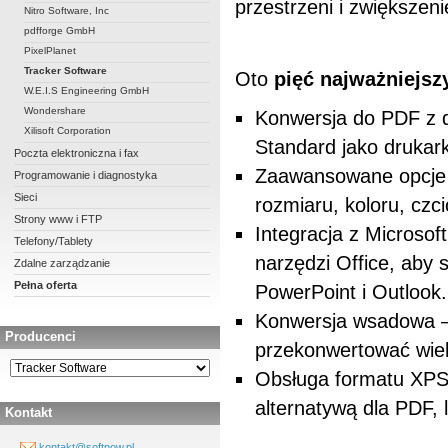
przestrzeni i zwiększen
Nitro Software, Inc
pdfforge GmbH
PixelPlanet
Tracker Software
Oto
pięć najważniejsz
W.E.I.S Engineering GmbH
Wondershare
Konwersja do PDF z d
Xilisoft Corporation
Standard jako drukar
Poczta elektroniczna i fax
Zaawansowane opcje k
Programowanie i diagnostyka
Sieci
rozmiaru, koloru, czc
Strony www i FTP
Integracja z Microsof
Telefony/Tablety
narzędzi Office, aby
Zdalne zarządzanie
Pełna oferta
PowerPoint i Outlook.
Konwersja wsadowa –
Producenci
przekonwertować wiel
Obsługa formatu XPS 
alternatywą dla PDF,
Kontakt
kontakt@softnow.pl