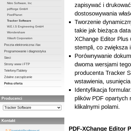
Nitro Software, Inc
zapisywać i drukować
pdfforge GmbH
dostosowywania właściw
PixelPlanet
Tworzenie dynamiczny
Tracker Software
W.E.I.S Engineering GmbH
takie jak bieżąca dat
Wondershare
XChange Editor Plus 
Xilisoft Corporation
Poczta elektroniczna i fax
stempli, co zwiększa 
Programowanie i diagnostyka
Porównywanie dokume
Sieci
dwoma wersjami tego
Strony www i FTP
Telefony/Tablety
producenta Tracker S
Zdalne zarządzanie
wstawienia, usunięci
Pełna oferta
Identyfikacja formula
plików PDF opartych 
Producenci
klikalnymi polami.
Kontakt
PDF-XChange Editor P
kontakt@softnow.pl