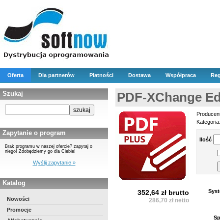
Oferta
Dla partnerów
Płatności
Dostawa
Współpraca
Reg
Szukaj
PDF-XChange Edi
Producen
Kategoria
Zapytanie o program
Ilość
Brak programu w naszej ofercie? zapytaj o
niego! Zdobędziemy go dla Ciebie!
Wyślij zapytanie »
Katalog
Syst
352,64 zł brutto
Nowości
286,70 zł netto
Promocje
Sp