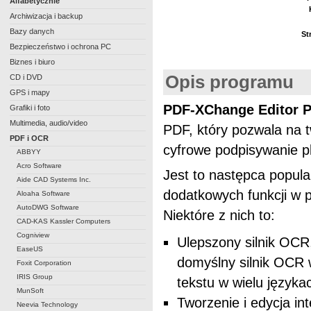
Alfabetycznie
Archiwizacja i backup
Bazy danych
St
Bezpieczeństwo i ochrona PC
Biznes i biuro
Opis programu
CD i DVD
GPS i mapy
PDF-XChange Editor P
Grafiki i foto
Multimedia, audio/video
PDF, który pozwala na t
PDF i OCR
cyfrowe podpisywanie p
ABBYY
Acro Software
Jest to następca popul
Aide CAD Systems Inc.
dodatkowych funkcji w
Aloaha Software
AutoDWG Software
Niektóre z nich to:
CAD-KAS Kassler Computers
Cogniview
Ulepszony silnik OCR,
EaseUS
domyślny silnik OCR
Foxit Corporation
IRIS Group
tekstu w wielu języka
MunSoft
Tworzenie i edycja i
Neevia Technology