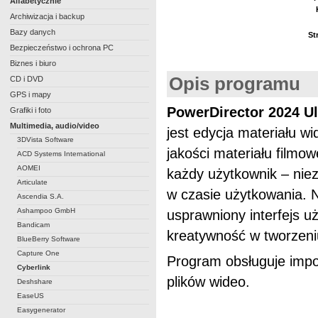
Alfabetycznie
Archiwizacja i backup
Bazy danych
St
Bezpieczeństwo i ochrona PC
Biznes i biuro
Opis programu
CD i DVD
GPS i mapy
PowerDirector 2024 Ul
Grafiki i foto
Multimedia, audio/video
jest edycja materiału wi
3DVista Software
jakości materiału filmo
ACD Systems International
AOMEI
każdy użytkownik – niez
Articulate
w czasie użytkowania. 
Ascendia S.A.
Ashampoo GmbH
usprawniony interfejs 
Bandicam
kreatywność w tworzeniu
BlueBerry Software
Capture One
Program obsługuje impo
Cyberlink
plików wideo.
Deshshare
EaseUS
Easygenerator