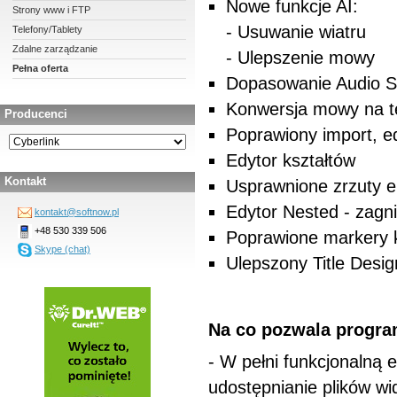
Nowe funkcje AI:
Strony www i FTP
- Usuwanie wiatru
Telefony/Tablety
Zdalne zarządzanie
- Ulepszenie mowy
Pełna oferta
Dopasowanie Audio 
Konwersja mowy na t
Producenci
Poprawiony import, ed
Edytor kształtów
Kontakt
Usprawnione zrzuty e
Edytor Nested - zagn
kontakt@softnow.pl
+48 530 339 506
Poprawione markery kl
Skype (chat)
Ulepszony Title Desig
Na co pozwala program
- W pełni funkcjonalną 
udostępnianie plików wi