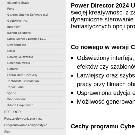
elearning Stack
Power Director 2024 U
Ferro
swojej kreatywności z z
Garden Gnome Software e.U
dynamiczne sterowanie 
GoldWave Inc.
fantastycznych opcji p
Innoheim
iSpring Solutions
Lucky Monkey Designs LLC
Screenpresso
Co nowego w wersji C
Skalp
Odświeżony interfejs,
Solveig Multimedia
Sorenson Media
efektów czy szablon
Sothink
Łatwiejszy oraz szybs
Stellar Data Recovery
TechSmith Corporation
pracy przy filmach o
Topaz Labs
Usprawniona edycja ef
Vyond
Wondershare
Możliwość generowan
Xilisoft Corporation
PDF i OCR
Poczta elektroniczna i fax
Cechy programu Cyber
Programowanie i diagnostyka
Sieci