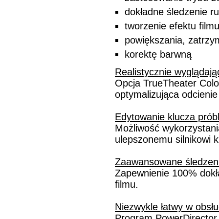
dokładne śledzenie r
tworzenie efektu film
powiększania, zatrzy
korektę barwną
Realistycznie wyglądają
Opcja TrueTheater Color
optymalizująca odcienie 
Edytowanie klucza prób
Możliwość wykorzystania
ulepszonemu silnikowi 
Zaawansowane śledzeni
Zapewnienie 100% dokła
filmu.
Niezwykle łatwy w obsł
Program PowerDirector 