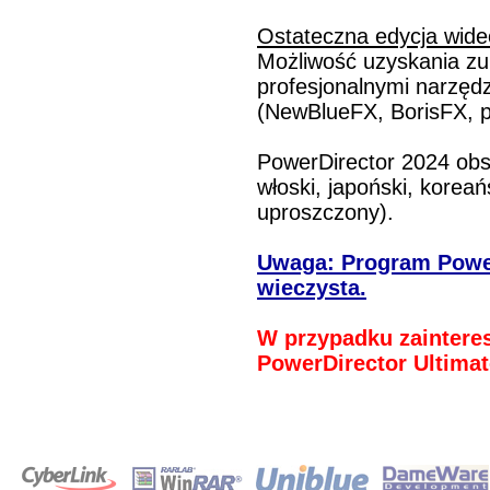
Ostateczna edycja wide
Możliwość uzyskania zu
profesjonalnymi narzęd
(NewBlueFX, BorisFX, 
PowerDirector 2024 obsłu
włoski, japoński, koreańs
uproszczony).
Uwaga: Program PowerD
wieczysta.
W przypadku zaintere
PowerDirector Ultimat