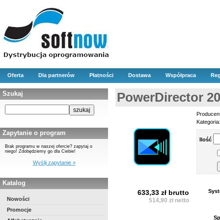
Oferta
Dla partnerów
Płatności
Dostawa
Współpraca
Reg
Szukaj
PowerDirector 20
Producen
Kategoria
Zapytanie o program
Ilość
Brak programu w naszej ofercie? zapytaj o
niego! Zdobędziemy go dla Ciebie!
Wyślij zapytanie »
Katalog
Syst
633,33 zł brutto
Nowości
514,90 zł netto
Promocje
Sp