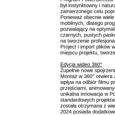
był instynktowny i natur
zamierzonego celu popr
Ponieważ obecnie wiele
mobilnych, dlatego pro
pozwalający na optymal
czarnych, pustych pask
na tworzenie profesjona
Project i import plików
miejscu projektu, tworzen
Edycja wideo 360°
Zupełnie nowe spojrzen
Montaż w 360° otwiera 
wpływ na odbiór filmu 
przejściami, animowanym
unikalna innowacja w Po
standardowych projekta
została otrzymana z wi
2024 posiada dodatkowo 