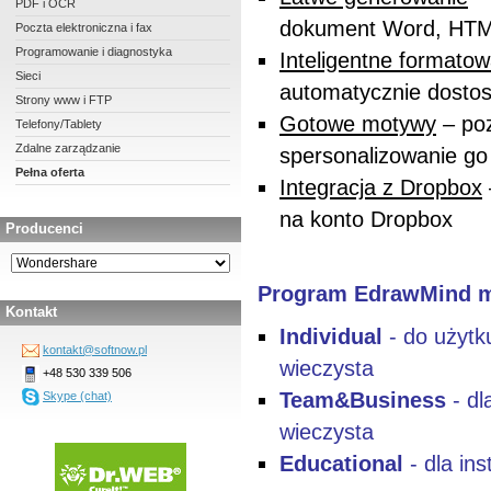
PDF i OCR
dokument Word, HTM
Poczta elektroniczna i fax
Programowanie i diagnostyka
Inteligentne formatow
Sieci
automatycznie dostos
Strony www i FTP
Gotowe motywy
– poz
Telefony/Tablety
Zdalne zarządzanie
spersonalizowanie go
Pełna oferta
Integracja z Dropbox
na konto Dropbox
Producenci
Program EdrawMind m
Kontakt
Individual
- do użytku
kontakt@softnow.pl
wieczysta
+48 530 339 506
Team&Business
- dl
Skype (chat)
wieczysta
Educational
- dla ins