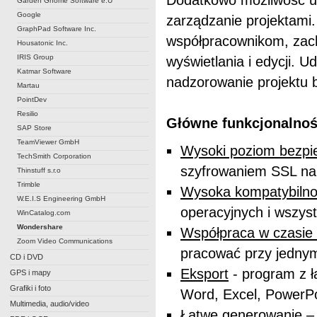
Dodatkowo możliwość uż
Garden Gnome Software e.U
Google
zarządzanie projektami
GraphPad Software Inc.
współpracownikom, zach
Housatonic Inc.
IRIS Group
wyświetlania i edycji. 
Katmar Software
nadzorowanie projektu 
Martau
PointDev
Resilio
Główne funkcjonalno
SAP Store
TeamViewer GmbH
Wysoki poziom bezpi
TechSmith Corporation
szyfrowaniem SSL na
Thinstuff s.r.o
Trimble
Wysoka kompatybiln
W.E.I.S Engineering GmbH
operacyjnych i wszys
WinCatalog.com
Wondershare
Współpraca w czasie
Zoom Video Communications
pracować przy jednym
CD i DVD
Eksport
- program z ł
GPS i mapy
Grafiki i foto
Word, Excel, PowerPo
Multimedia, audio/video
Łatwe generowanie
– 