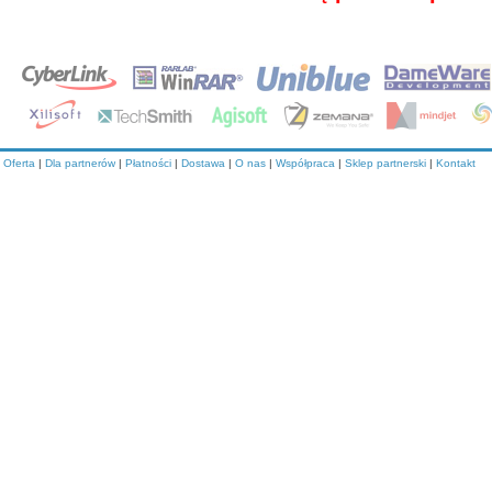
Oferta
|
Dla partnerów
|
Płatności
|
Dostawa
|
O nas
|
Współpraca
|
Sklep partnerski
|
Kontakt