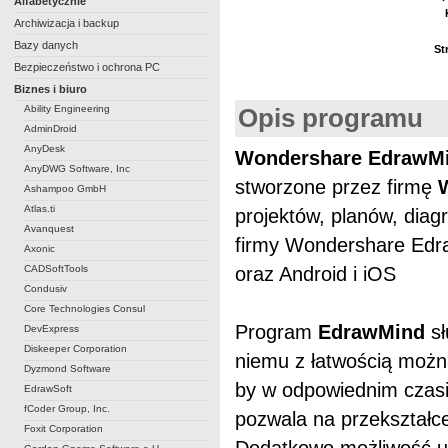
Alfabetycznie
Archiwizacja i backup
Bazy danych
St
Bezpieczeństwo i ochrona PC
Biznes i biuro
Ability Engineering
Opis programu
AdminDroid
AnyDesk
Wondershare EdrawM
AnyDWG Software, Inc
stworzone przez firmę
Ashampoo GmbH
Atlas.ti
projektów, planów, dia
Avanquest
firmy Wondershare Edr
Axonic
CADSoftTools
oraz Android i iOS
Condusiv
Core Technologies Consul
Program
EdrawMind
s
DevExpress
Diskeeper Corporation
niemu z łatwością moż
Dyzmond Software
by w odpowiednim czasi
EdrawSoft
fCoder Group, Inc.
pozwala na przekształce
Foxit Corporation