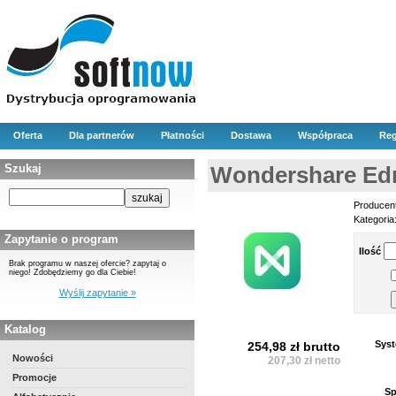
Oferta
Dla partnerów
Płatności
Dostawa
Współpraca
Reg
Szukaj
Wondershare Ed
Producen
Kategoria
Zapytanie o program
Ilość
Brak programu w naszej ofercie? zapytaj o
niego! Zdobędziemy go dla Ciebie!
Wyślij zapytanie »
Katalog
Syst
254,98 zł brutto
Nowości
207,30 zł netto
Promocje
Sp