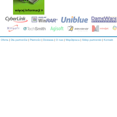
Oferta
|
Dla partnerów
|
Płatności
|
Dostawa
|
O nas
|
Współpraca
|
Sklep partnerski
|
Kontakt