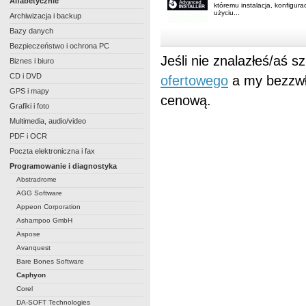
Alfabetycznie
któremu instalacja, konfigura
użyciu...
Archiwizacja i backup
Bazy danych
Bezpieczeństwo i ochrona PC
Jeśli nie znalazłeś/aś 
Biznes i biuro
CD i DVD
ofertowego
a my bezzwł
GPS i mapy
cenową.
Grafiki i foto
Multimedia, audio/video
PDF i OCR
Poczta elektroniczna i fax
Programowanie i diagnostyka
Abstradrome
AGG Software
Appeon Corporation
Ashampoo GmbH
Aspose
Avanquest
Bare Bones Software
Caphyon
Corel
DA-SOFT Technologies