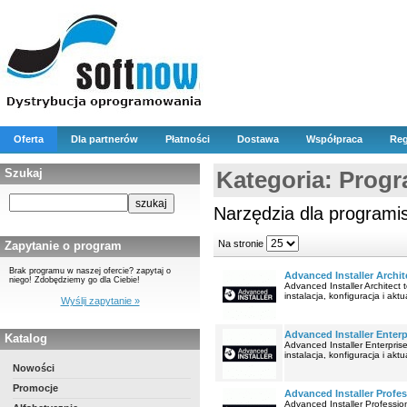
Oferta
Dla partnerów
Płatności
Dostawa
Współpraca
Reg
Szukaj
Kategoria: Prog
Narzędzia dla programi
Na stronie
Zapytanie o program
Brak programu w naszej ofercie? zapytaj o
Advanced Installer Archit
niego! Zdobędziemy go dla Ciebie!
Advanced Installer Architect
instalacja, konfiguracja i ak
Wyślij zapytanie »
Advanced Installer Enterp
Katalog
Advanced Installer Enterpris
instalacja, konfiguracja i ak
Nowości
Promocje
Advanced Installer Profes
Advanced Installer Professio