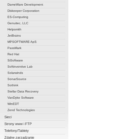
DameWare Development
Diskeeper Corporation
ES-Computing
Genuitec, LLC
Helpsmith
JetBrains
MPSOFTWARE ApS
PassMark
Red Hat
SiSoftware
Softinventive Lab
Solarwinds
SonarSource
Sothink
Stellar Data Recovery
VanDyke Software
WinEDT
Zend Technologies
Sieci
Strony www i FTP
Telefony/Tablety
Zdalne zarządzanie