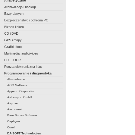
Alfabetycznie
Archiwizacja i backup
Bazy danych
Bezpieczeństwo i ochrona PC
Biznes i biuro
CD i DVD
GPS i mapy
Grafiki i foto
Multimedia, audio/video
PDF i OCR
Poczta elektroniczna i fax
Programowanie i diagnostyka
Abstradrome
AGG Software
Appeon Corporation
Ashampoo GmbH
Aspose
Avanquest
Bare Bones Software
Caphyon
Corel
DA-SOFT Technologies