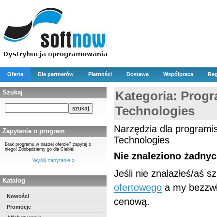
Oferta
Dla partnerów
Płatności
Dostawa
Współpraca
Reg
Szukaj
Kategoria: Prog
Technologies
Narzędzia dla program
Zapytanie o program
Technologies
Brak programu w naszej ofercie? zapytaj o
niego! Zdobędziemy go dla Ciebie!
Nie znaleziono żadny
Wyślij zapytanie »
Jeśli nie znalazłeś/aś 
Katalog
ofertowego
a my bezzwł
Nowości
cenową.
Promocje