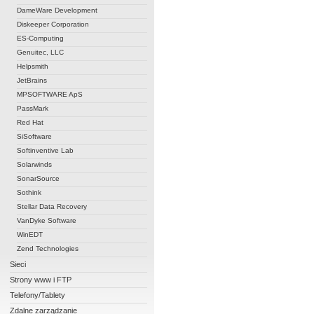
DameWare Development
Diskeeper Corporation
ES-Computing
Genuitec, LLC
Helpsmith
JetBrains
MPSOFTWARE ApS
PassMark
Red Hat
SiSoftware
Softinventive Lab
Solarwinds
SonarSource
Sothink
Stellar Data Recovery
VanDyke Software
WinEDT
Zend Technologies
Sieci
Strony www i FTP
Telefony/Tablety
Zdalne zarządzanie