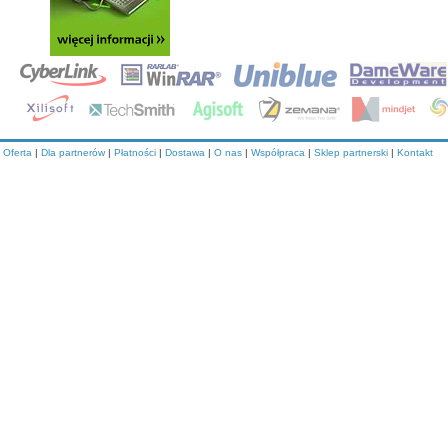
Oferta
|
Dla partnerów
|
Płatności
|
Dostawa
|
O nas
|
Współpraca
|
Sklep partnerski
|
Kontakt