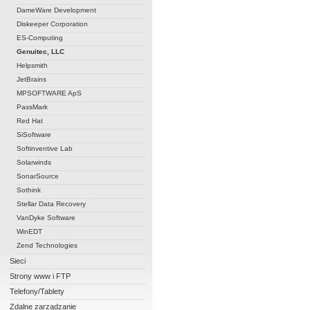
DameWare Development
Diskeeper Corporation
ES-Computing
Genuitec, LLC
Helpsmith
JetBrains
MPSOFTWARE ApS
PassMark
Red Hat
SiSoftware
Softinventive Lab
Solarwinds
SonarSource
Sothink
Stellar Data Recovery
VanDyke Software
WinEDT
Zend Technologies
Sieci
Strony www i FTP
Telefony/Tablety
Zdalne zarządzanie