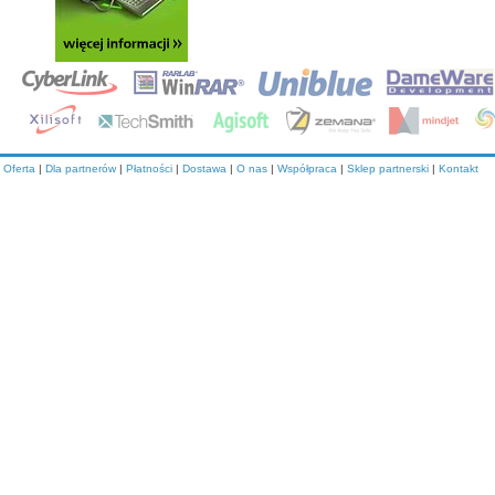
Oferta
|
Dla partnerów
|
Płatności
|
Dostawa
|
O nas
|
Współpraca
|
Sklep partnerski
|
Kontakt