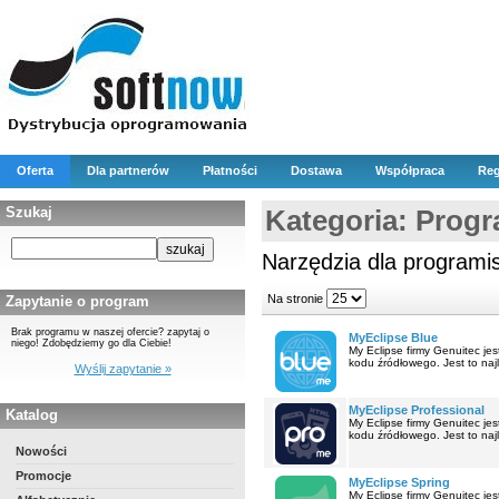
Oferta
Dla partnerów
Płatności
Dostawa
Współpraca
Reg
Szukaj
Kategoria: Progr
Narzędzia dla programi
Na stronie
Zapytanie o program
Brak programu w naszej ofercie? zapytaj o
MyEclipse Blue
niego! Zdobędziemy go dla Ciebie!
My Eclipse firmy Genuitec j
kodu źródłowego. Jest to naj
Wyślij zapytanie »
MyEclipse Professional
Katalog
My Eclipse firmy Genuitec j
kodu źródłowego. Jest to naj
Nowości
Promocje
MyEclipse Spring
My Eclipse firmy Genuitec j