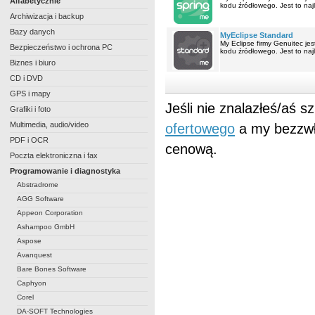
Alfabetycznie
kodu źródłowego. Jest to naj
Archiwizacja i backup
Bazy danych
MyEclipse Standard
My Eclipse firmy Genuitec j
Bezpieczeństwo i ochrona PC
kodu źródłowego. Jest to naj
Biznes i biuro
CD i DVD
GPS i mapy
Jeśli nie znalazłeś/aś 
Grafiki i foto
Multimedia, audio/video
ofertowego
a my bezzwł
PDF i OCR
cenową.
Poczta elektroniczna i fax
Programowanie i diagnostyka
Abstradrome
AGG Software
Appeon Corporation
Ashampoo GmbH
Aspose
Avanquest
Bare Bones Software
Caphyon
Corel
DA-SOFT Technologies