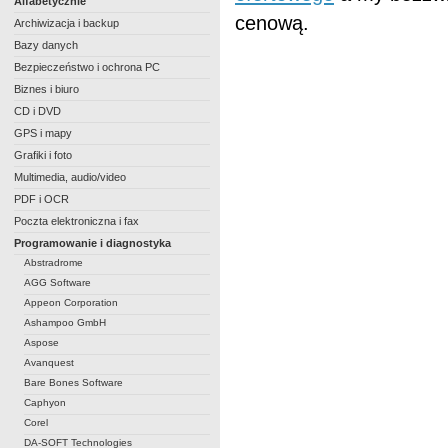
Alfabetycznie
cenową.
Archiwizacja i backup
Bazy danych
Bezpieczeństwo i ochrona PC
Biznes i biuro
CD i DVD
GPS i mapy
Grafiki i foto
Multimedia, audio/video
PDF i OCR
Poczta elektroniczna i fax
Programowanie i diagnostyka
Abstradrome
AGG Software
Appeon Corporation
Ashampoo GmbH
Aspose
Avanquest
Bare Bones Software
Caphyon
Corel
DA-SOFT Technologies