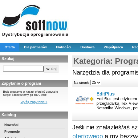
Oferta
Dla partnerów
Płatności
Dostawa
Współpraca
Reg
Szukaj
Kategoria: Prog
Narzędzia dla programi
Na stronie
Zapytanie o program
Brak programu w naszej ofercie? zapytaj o
EditPlus
niego! Zdobędziemy go dla Ciebie!
EditPlus jest edytore
Wyślij zapytanie »
przeglądarką Hex View
Notatnika Windows, pos
Katalog
Nowości
Jeśli nie znalazłeś/aś 
Promocje
ofertowego
a my bezzwł