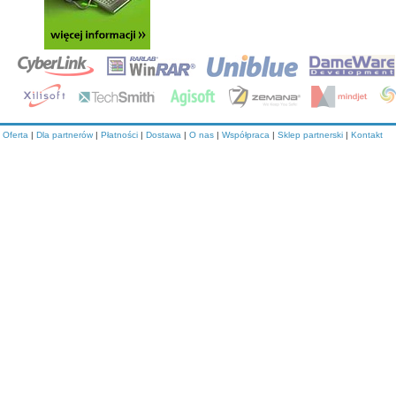
Oferta
|
Dla partnerów
|
Płatności
|
Dostawa
|
O nas
|
Współpraca
|
Sklep partnerski
|
Kontakt