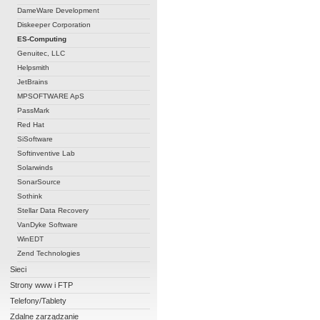
DameWare Development
Diskeeper Corporation
ES-Computing
Genuitec, LLC
Helpsmith
JetBrains
MPSOFTWARE ApS
PassMark
Red Hat
SiSoftware
Softinventive Lab
Solarwinds
SonarSource
Sothink
Stellar Data Recovery
VanDyke Software
WinEDT
Zend Technologies
Sieci
Strony www i FTP
Telefony/Tablety
Zdalne zarządzanie