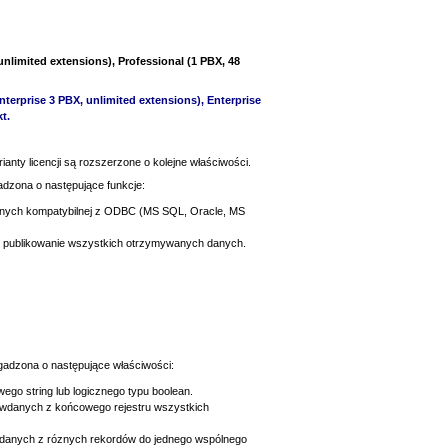
unlimited extensions), Professional
(1 PBX, 48
terprise 3 PBX, unlimited extensions), Enterprise
t.
nty licencji są rozszerzone o kolejne właściwości.
adzona o następujące funkcje:
anych kompatybilnej z ODBC (MS SQL, Oracle, MS
 i publikowanie wszystkich otrzymywanych danych.
ogadzona o następujące właściwości:
go string lub logicznego typu boolean.
sówdanych z końcowego rejestru wszystkich
h danych z róznych rekordów do jednego wspólnego