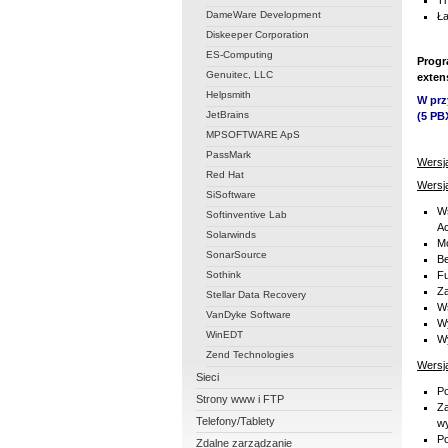
Tr
DameWare Development
Ła
Diskeeper Corporation
ES-Computing
Progr
Genuitec, LLC
exten
Helpsmith
W prz
JetBrains
(5 PB
MPSOFTWARE ApS
PassMark
Wersj
Red Hat
Wersja
SiSoftware
Ws
Softinventive Lab
Ac
Solarwinds
Mo
SonarSource
Be
Sothink
Fu
Za
Stellar Data Recovery
Ws
VanDyke Software
W
WinEDT
Wy
Zend Technologies
Wersja
Sieci
Po
Strony www i FTP
Za
Telefony/Tablety
w
Po
Zdalne zarządzanie