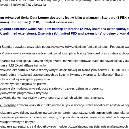
yb Windows Service umożliwia kontynuacje działania po ponownym włączeniu komputera.
twość i intuicyjność użytkowania.
am Advanced Serial Data Logger dostępny jest w kilku wariantach: Standard (1 PBX, 
sions)
i Enterprise
(1 PBX, unlimited extensions)
.
ypadku zainteresowania zakupem licencji Enterprise (2 PBX, unlimited extensions), En
X, unlimited extensions), Enterprise (Unlimited PBX and extensions) prosimy o kontak
a Standard
zawiera wszystkie podstawowe wyżej wymienione funkcjonalności. Pozostałe waria
 Professional
zawiera wszystkie funkcjonalności jak w licencji Standard oraz została wzbog
parcie dla obsługi baz danych dzięki czemu można eksportować dane do dowolnej bazy d
cess, MS Excel, dBase i innych).
żliwość eksportu w czasie rzeczywistym dzięki funkcji działania jako serwer DDE lub OPC
zpośrednia możliwość zapisu danych do kolumn i wierszy w programie Microsoft Excel
nkcja zdalnej konfiguracji programu.
pis wszystkich błędów do plików.
parcie dla modułów wtyczek poszerzających zakres działania programu.
ykonywanie programów i skryptów
syłanie danych na zdalny serwer poprzez email lub wiadomości sieciowe.
 Enterprise
zawiera wszystkie funkcjonalności jak w licencji Professional oraz została wzb
siadanie wtyczki pozwalającej na użycie wyrażeń matematycznych, zmiennych typu tekstowe
pewnienie pewnego poziomu nieczułości, co pozwala na wykluczenie mniej istotnych zapi
yeksportowanych danych.
siadanie agregatora, czyli dodatkowego modułu pozwalającego na zbieranie analizowanyc