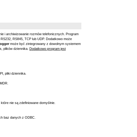
nie i archiwizowanie rozmów telefonicznych. Program
ów RS232, RS845, TCP lub UDP. Dodatkowo może
ogger
może być zintegrowany z dowolnym systemem
, plików dziennika.
Dodatkowo program jest
, pliki dziennika.
SMDR.
które nie są zdefiniowane domyślnie.
ych baz danych z ODBC.