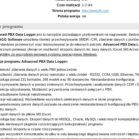
Czas realizacji
1-2 dni
Strona programu
http://aggsoft.com
Polska wersja
nie
s programu
ced PBX Data Logger
jest to narzędzie pozwalające użytkownikom na nagrywanie, śledze
AGG Software
umożliwia również przechwytywanie SMDR i CIR, zbieranie danych z port
andardowo przetworzyć oraz dostosowywać je do własnych potrzeb.
Advanced PBX Data L
nicznym ponieważ oferuje on możliwość eksportu danych do: bazy danych, Excel, MS Access
tybilny ze wszystkimi wersjami systemu operacyjnego Windows
.
cje programu
Advanced PBX Data Logger:
olność zbierania danych z wielu PBX jednocześnie.
żliwość zbierania danych przez rejestrator z wielu źródeł - RS232, COM, USB, Ethernet, TAPI
sługa ponad 231 formatów, 268 modeli oraz 80 dostawców. Niestandardowa konfiguracja.
rzymywanie danych w postaci zmiennych. Przechwytywanie i analizowanie danych CDR i 
nkcja odzyskiwania. Możliwość przywrócenia zerwanych połączeń z PBX.
zbudowane funkcje rejestrowania.
cje wizualizacji. Wyświetlanie wszystkich odebranych danych w oknie programu.
awansowany parser danych pozwala na utworzenie niestandardowych konfiguracji dla PBX, 
ltry danych.
sport danych do plików MS Excel.
sługa baz danych. Eksport danych do MSSQL, Oracle, MySQL i wielu innych kompatybiln
ele darmowych pluginów rozszerzających funkcjonalność programu.
żliwość eksportu w czasie rzeczywistym.
pis wszystkich komunikatów do pliku w celu łatwiejszego diagnozowania ostrzeżeń i błędów.