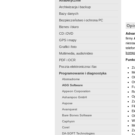
Alfabetycznie
Archiwizacja i backup
Bazy danych
Bezpieczeństwo i ochrona PC
Opi
Biznes i biuro
CD i DVD
Advan
firmy
GPS i mapy
niest
Grafiki i foto
telefo
kompa
Multimedia, audio/video
Funk
PDF i OCR
Poczta elektroniczna i fax
Zd
Mo
Programowanie i diagnostyka
Ob
Abstradrome
Ot
AGG Software
Fu
Appeon Corporation
Ro
Op
Ashampoo GmbH
Za
Aspose
Fi
Avanquest
Ek
Bare Bones Software
Ob
Wi
Caphyon
Mo
Corel
Za
DA-SOFT Technologies