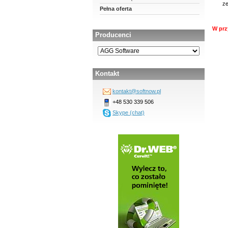
ze
Pełna oferta
W prz
Producenci
Kontakt
kontakt@softnow.pl
+48 530 339 506
Skype (chat)