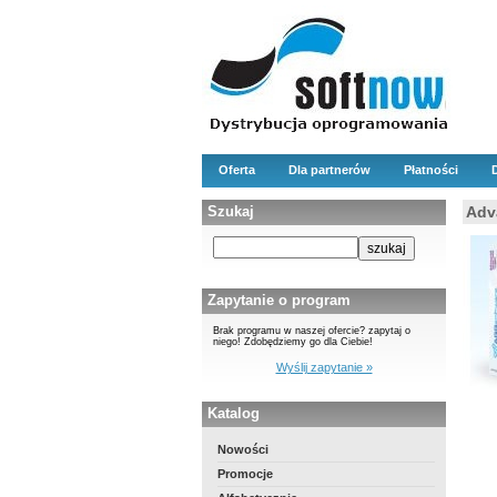
Oferta
Dla partnerów
Płatności
Szukaj
Adv
Zapytanie o program
Brak programu w naszej ofercie? zapytaj o
niego! Zdobędziemy go dla Ciebie!
Wyślij zapytanie »
Katalog
Nowości
Promocje