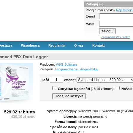
Zaloguj się
Podaj e-mail i hasło /
Rejestracja
E-mail
Hasło
Zapomniałeś/aś hasła?
Dostawa
Współpraca
Regulamin
O nas
Kontakt
anced PBX Data Logger
Producent:
AGG Software
Kategoria:
Programowanie i diagnostyka
Ilość
Wariant
Certyfikat legalności
(18,45 zł brutto)
Nośnik
System operacyjny
Windows 2000 - Windows 10 (x64 or
529,02 zł brutto
430,10 zł netto
Licencja
na wersję programu
Forma licencji
elektroniczna
Sposób dostawy
poczta e-mail
Koszt dostawy
0 zł