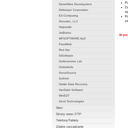
Po
DameWare Development
Za
Diskeeper Corporation
w
ES-Computing
Po
ze
Genuitec, LLC
Helpsmith
JetBrains
W prz
MPSOFTWARE ApS
PassMark
Red Hat
SiSoftware
Softinventive Lab
Solarwinds
SonarSource
Sothink
Stellar Data Recovery
VanDyke Software
WinEDT
Zend Technologies
Sieci
Strony www i FTP
Telefony/Tablety
Zdalne zarządzanie