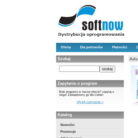
Oferta
Dla partnerów
Płatności
Szukaj
Adv
Zapytanie o program
Brak programu w naszej ofercie? zapytaj o
niego! Zdobędziemy go dla Ciebie!
Wyślij zapytanie »
Katalog
Nowości
Promocje