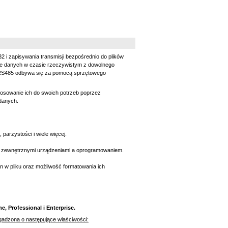
 i zapisywania transmisji bezpośrednio do plików
ie danych w czasie rzeczywistym z dowolnego
 RS485 odbywa się za pomocą sprzętowego
tosowanie ich do swoich potrzeb poprzez
danych.
parzystości i wiele więcej.
zy zewnętrznymi urządzeniami a oprogramowaniem.
 w pliku oraz możliwość formatowania ich
, Professional i Enterprise.
ogadzona o następujące właściwości: