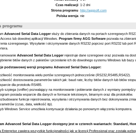
Czas realizacji
1-2 dni
Strona programu
http://aggsoft.com
Polska wersja
nie
s programu
ram
Advanced Serial Data Logger
służy do zbierania danych na portach szeregowych RS232
 Access lub dowolnej aplikacji Winodws.
Program firmy AGG Software
pozwala na zbieran
zenia szeregowego. Wysyłanie i otrzymywanie danych RS232 poprzez port RS232 lub port
rtera.
gramowanie
Advanced Serial Data Logger
rejestruje dane szeregowe oraz pozwala na dos
bnienie bitów danych z pakietów i przesłanie ich do dowolnego systemu Windows lub bazy 
je podstawowej wersji programu Advanced Serial Data Logger:
żliwość monitorowania wielu portów szeregowych jednocześnie (RS232,RS485,RS422).
żliwość dostosowania parametrów takich jak: baud rate, liczby bitów danych lub bitów stopu, 
parcie dla protokołu RS485.
yb szpiega (sniffer) pozwalający na monitorowanie i pobieranie danych z wymiany pomięd
ogram posiada wsparcie dla danych w formacie tekstowym, binarnym oraz dla protokołów.
zbudowane funkcje rejestrowania, wysyłania i otrzymywania danych bez dokonywania zmian
rametrów (czas, data, wielkość itp).
yb Windows Service umożliwia kontynuacje działania po ponownym włączeniu komputera.
am Advanced Serial Data Logger dostępny jest w czterech wariantach: Standard, Home
 Enterprise zawiera wszystkie funkcjonalności jak w licencji Professional oraz została wzb