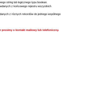
go string lub logicznego typu boolean.
sówdanych z końcowego rejestru wszystkich
h danych z róznych rekordów do jednego wspólnego
r prosimy o kontakt mailowy lub telefoniczny.