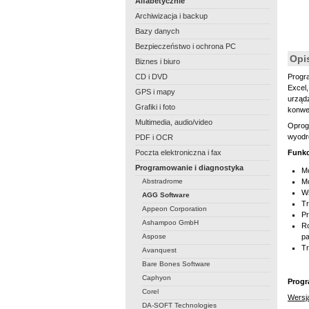
Alfabetycznie
Archiwizacja i backup
Bazy danych
Bezpieczeństwo i ochrona PC
Opi
Biznes i biuro
CD i DVD
Prog
Excel,
GPS i mapy
urząd
Grafiki i foto
konwe
Multimedia, audio/video
Opro
wyodrę
PDF i OCR
Poczta elektroniczna i fax
Funkc
Programowanie i diagnostyka
Mo
Abstradrome
Mo
Ws
AGG Software
Tr
Appeon Corporation
Pr
Ashampoo GmbH
Ro
Aspose
pa
Tr
Avanquest
Bare Bones Software
Caphyon
Progr
Corel
Wersja
DA-SOFT Technologies