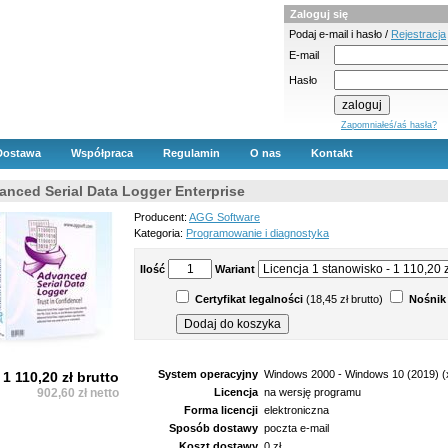
Zaloguj się
Podaj e-mail i hasło /
Rejestracja
E-mail
Hasło
Zapomniałeś/aś hasła?
Dostawa
Współpraca
Regulamin
O nas
Kontakt
anced Serial Data Logger Enterprise
Producent:
AGG Software
Kategoria:
Programowanie i diagnostyka
Ilość
Wariant
Certyfikat legalności
(18,45 zł brutto)
Nośnik
System operacyjny
Windows 2000 - Windows 10 (2019) (
1 110,20 zł brutto
902,60 zł netto
Licencja
na wersję programu
Forma licencji
elektroniczna
Sposób dostawy
poczta e-mail
Koszt dostawy
0 zł