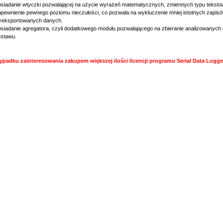
siadanie wtyczki pozwalającej na użycie wyrażeń matematycznych, zmiennych typu tekstowe
pewnienie pewnego poziomu nieczułości, co pozwala na wykluczenie mniej istotnych zapi
yeksportowanych danych.
siadanie agregatora, czyli dodatkowego modułu pozwalającego na zbieranie analizowanyc
stawu.
ypadku zainteresowania zakupem większej ilości licencji programu Serial Data Logge