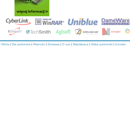
Oferta
|
Dla partnerów
|
Płatności
|
Dostawa
|
O nas
|
Współpraca
|
Sklep partnerski
|
Kontakt