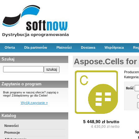
Oferta
Dla partnerów
Płatności
Dostawa
Współpraca
Reg
Szukaj
Aspose.Cells for
Producen
Kategoria
Zapytanie o program
Ilość
Brak programu w naszej ofercie? zapytaj o
niego! Zdobędziemy go dla Ciebie!
Wyślij zapytanie »
Katalog
5 448,90 zł brutto
Nowości
4 430,00 zł netto
Sp
Promocje