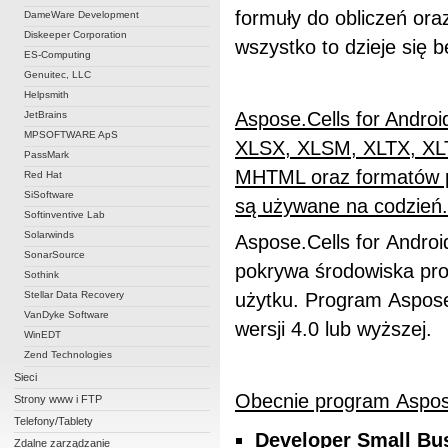
formuły do obliczeń ora
DameWare Development
Diskeeper Corporation
wszystko to dzieje się 
ES-Computing
Genuitec, LLC
Helpsmith
Aspose.Cells for Androi
JetBrains
MPSOFTWARE ApS
XLSX, XLSM, XLTX, XL
PassMark
MHTML oraz formatów p
Red Hat
SiSoftware
są używane na codzień.
Softinventive Lab
Solarwinds
Aspose.Cells for Androi
SonarSource
pokrywa środowiska pro
Sothink
Stellar Data Recovery
użytku. Program Aspose.
VanDyke Software
wersji 4.0 lub wyższej.
WinEDT
Zend Technologies
Sieci
Obecnie program
Aspos
Strony www i FTP
Telefony/Tablety
Developer Small Bu
Zdalne zarządzanie