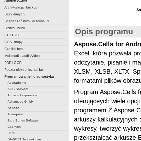
Alfabetycznie
Archiwizacja i backup
St
Bazy danych
Bezpieczeństwo i ochrona PC
Biznes i biuro
Opis programu
CD i DVD
GPS i mapy
Aspose.Cells for Andr
Grafiki i foto
Excel, która pozwala pr
Multimedia, audio/video
odczytanie, pisanie i 
PDF i OCR
Poczta elektroniczna i fax
XLSM, XLSB, XLTX, Sp
Programowanie i diagnostyka
formatami plików obrazu
Abstradrome
AGG Software
Program Aspose.Cells fo
Appeon Corporation
oferująceych wiele opcj
Ashampoo GmbH
Aspose
programem Z Aspose.Cel
Avanquest
arkuszy kalkulacyjnych 
Bare Bones Software
Caphyon
wykresy, tworzyć wykre
Corel
przekształcać arkusze 
DA-SOFT Technologies