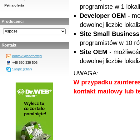
programistę w 1 lokali
Pełna oferta
Developer OEM
- mo
Producenci
dowolnej liczbie lokali
Site Small Business
programistów w 10 ró
Kontakt
Site OEM
- możliwoś
kontakt@softnow.pl
dowolnej liczbie lokali
+48 530 339 506
Skype (chat)
UWAGA:
W przypadku zainteres
kontakt mailowy lub te