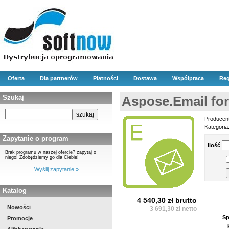
Oferta
Dla partnerów
Płatności
Dostawa
Współpraca
Reg
Szukaj
Aspose.Email fo
Producen
Kategoria
Zapytanie o program
Ilość
Brak programu w naszej ofercie? zapytaj o
niego! Zdobędziemy go dla Ciebie!
Wyślij zapytanie »
Katalog
4 540,30 zł brutto
Nowości
3 691,30 zł netto
Sp
Promocje