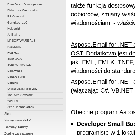
także funkcja dostoso
DameWare Development
Diskeeper Corporation
odbiorców, zmiany właśc
ES-Computing
wiadomościami - właści
Genuitec, LLC
Helpsmith
JetBrains
MPSOFTWARE ApS
Aspose.Email for .NET 
PassMark
OST.
Dodatkowo jest do
Red Hat
SiSoftware
jak:
EML, EMLX, TNEF, 
Softinventive Lab
wiadomości do standar
Solarwinds
SonarSource
Aspose.Email for .NET 
Sothink
Stellar Data Recovery
(włączając C#, VB.NET,
VanDyke Software
WinEDT
Zend Technologies
Obecnie program
Aspos
Sieci
Strony www i FTP
Developer Small Bu
Telefony/Tablety
programistę w 1 lokali
Zdalne zarządzanie