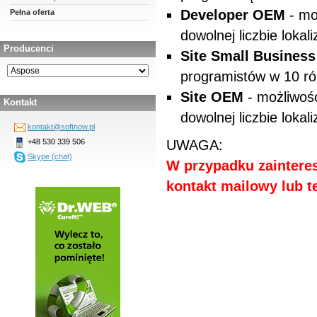
Developer OEM
- mo
Pełna oferta
dowolnej liczbie lokali
Producenci
Site Small Business
programistów w 10 ró
Site OEM
- możliwoś
Kontakt
dowolnej liczbie lokali
kontakt@softnow.pl
+48 530 339 506
UWAGA:
Skype (chat)
W przypadku zainteres
kontakt mailowy lub te