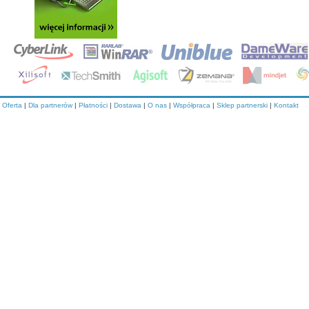
Oferta
|
Dla partnerów
|
Płatności
|
Dostawa
|
O nas
|
Współpraca
|
Sklep partnerski
|
Kontakt