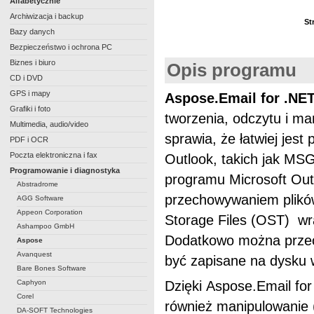
Alfabetycznie
Archiwizacja i backup
St
Bazy danych
Bezpieczeństwo i ochrona PC
Biznes i biuro
Opis programu
CD i DVD
GPS i mapy
Aspose.Email for .NE
Grafiki i foto
tworzenia, odczytu i ma
Multimedia, audio/video
sprawia, że ​​łatwiej j
PDF i OCR
Poczta elektroniczna i fax
Outlook, takich jak MS
Programowanie i diagnostyka
programu Microsoft Out
Abstradrome
przechowywaniem plików
AGG Software
Appeon Corporation
Storage Files (OST) wr
Ashampoo GmbH
Dodatkowo można przecz
Aspose
Avanquest
być zapisane na dysku
Bare Bones Software
Caphyon
Dzięki Aspose.Email for
Corel
również manipulowanie 
DA-SOFT Technologies