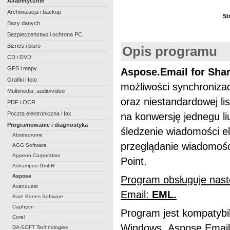
Alfabetycznie
Archiwizacja i backup
St
Bazy danych
Bezpieczeństwo i ochrona PC
Biznes i biuro
Opis programu
CD i DVD
GPS i mapy
Aspose.Email for Sha
Grafiki i foto
możliwości synchronizac
Multimedia, audio/video
oraz niestandardowej li
PDF i OCR
Poczta elektroniczna i fax
na konwersję jednegu liu
Programowanie i diagnostyka
śledzenie wiadomości e
Abstradrome
przeglądanie wiadomośc
AGG Software
Appeon Corporation
Point.
Ashampoo GmbH
Aspose
Program obsługuje nast
Avanquest
Email:
EML.
Bare Bones Software
Caphyon
Program jest kompatybi
Corel
Windows. Aspose.Email 
DA-SOFT Technologies