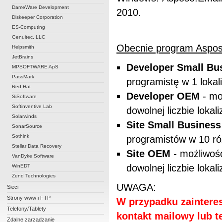
DameWare Development
2010.
Diskeeper Corporation
ES-Computing
Genuitec, LLC
Obecnie program Aspose
Helpsmith
JetBrains
Developer Small Bu
MPSOFTWARE ApS
PassMark
programistę w 1 lokali
Red Hat
Developer OEM
- mo
SiSoftware
Softinventive Lab
dowolnej liczbie lokali
Solarwinds
Site Small Business
SonarSource
Sothink
programistów w 10 ró
Stellar Data Recovery
Site OEM
- możliwoś
VanDyke Software
dowolnej liczbie lokali
WinEDT
Zend Technologies
UWAGA:
Sieci
Strony www i FTP
W przypadku zainteres
Telefony/Tablety
kontakt mailowy lub te
Zdalne zarządzanie