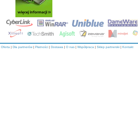
Oferta
|
Dla partnerów
|
Płatności
|
Dostawa
|
O nas
|
Współpraca
|
Sklep partnerski
|
Kontakt