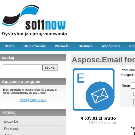
Oferta
Dla partnerów
Płatności
Dostawa
Współpraca
Reg
Szukaj
Aspose.Email for
Producen
Kategoria
Zapytanie o program
Ilość
Brak programu w naszej ofercie? zapytaj o
niego! Zdobędziemy go dla Ciebie!
Wyślij zapytanie »
Katalog
4 539,81 zł brutto
Nowości
3 690,90 zł netto
Sp
Promocje