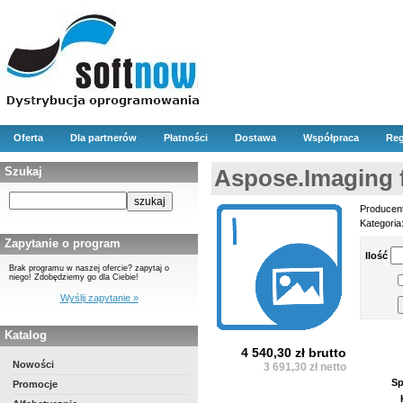
Oferta
Dla partnerów
Płatności
Dostawa
Współpraca
Reg
Szukaj
Aspose.Imaging f
Producen
Kategoria
Zapytanie o program
Ilość
Brak programu w naszej ofercie? zapytaj o
niego! Zdobędziemy go dla Ciebie!
Wyślij zapytanie »
Katalog
4 540,30 zł brutto
Nowości
3 691,30 zł netto
Sp
Promocje