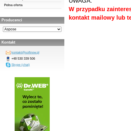
UWAGA:
Pełna oferta
W przypadku zainteres
kontakt mailowy lub te
Producenci
Kontakt
kontakt@softnow.pl
+48 530 339 506
Skype (chat)