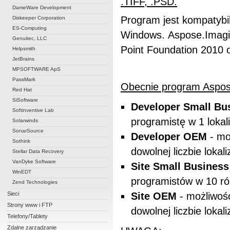
.TIFF, .PSD.
DameWare Development
Program jest kompatybi
Diskeeper Corporation
ES-Computing
Windows. Aspose.Imagin
Genuitec, LLC
Point Foundation 2010 o
Helpsmith
JetBrains
MPSOFTWARE ApS
PassMark
Obecnie program Aspose
Red Hat
SiSoftware
Developer Small Bu
Softinventive Lab
programistę w 1 lokali
Solarwinds
SonarSource
Developer OEM
- mo
Sothink
dowolnej liczbie lokali
Stellar Data Recovery
VanDyke Software
Site Small Business
WinEDT
programistów w 10 ró
Zend Technologies
Sieci
Site OEM
- możliwoś
Strony www i FTP
dowolnej liczbie lokali
Telefony/Tablety
Zdalne zarządzanie