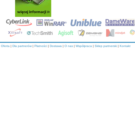
Oferta
|
Dla partnerów
|
Płatności
|
Dostawa
|
O nas
|
Współpraca
|
Sklep partnerski
|
Kontakt