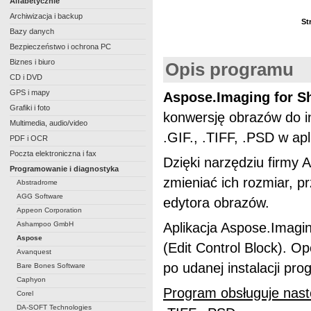
Alfabetycznie
Archiwizacja i backup
St
Bazy danych
Bezpieczeństwo i ochrona PC
Biznes i biuro
Opis programu
CD i DVD
GPS i mapy
Aspose.Imaging for S
Grafiki i foto
konwersję obrazów do i
Multimedia, audio/video
.GIF., .TIFF, .PSD w ap
PDF i OCR
Poczta elektroniczna i fax
Dzięki narzędziu firmy
Programowanie i diagnostyka
zmieniać ich rozmiar, p
Abstradrome
AGG Software
edytora obrazów.
Appeon Corporation
Ashampoo GmbH
Aplikacja Aspose.Imagi
Aspose
(Edit Control Block). 
Avanquest
po udanej instalacji pro
Bare Bones Software
Caphyon
Program obsługuje nast
Corel
DA-SOFT Technologies