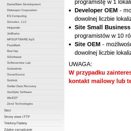
programistę w 1 lokali
DameWare Development
Developer OEM
- mo
Diskeeper Corporation
ES-Computing
dowolnej liczbie lokali
Genuitec, LLC
Site Small Business
Helpsmith
JetBrains
programistów w 10 ró
MPSOFTWARE ApS
Site OEM
- możliwoś
PassMark
Red Hat
dowolnej liczbie lokali
SiSoftware
UWAGA:
Softinventive Lab
Solarwinds
W przypadku zainteres
SonarSource
kontakt mailowy lub te
Sothink
Stellar Data Recovery
VanDyke Software
WinEDT
Zend Technologies
Sieci
Strony www i FTP
Telefony/Tablety
Zdalne zarządzanie