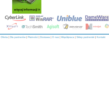
Oferta
|
Dla partnerów
|
Płatności
|
Dostawa
|
O nas
|
Współpraca
|
Sklep partnerski
|
Kontakt