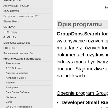
Alfabetycznie
Archiwizacja i backup
St
Bazy danych
Bezpieczeństwo i ochrona PC
Biznes i biuro
Opis programu
CD i DVD
GPS i mapy
GroupDocs.Search fo
Grafiki i foto
wykonywanie różnych op
Multimedia, audio/video
metadane z różnych for
PDF i OCR
Poczta elektroniczna i fax
dokumentach użytkownik
Programowanie i diagnostyka
indekys mogą być tworz
Abstradrome
dodane. Stąd możliwe 
AGG Software
Appeon Corporation
na indeksach.
Ashampoo GmbH
Aspose
Avanquest
Obecnie program GroupD
Bare Bones Software
Caphyon
Developer Small Bu
Corel
DA-SOFT Technologies