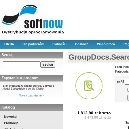
Oferta
Dla partnerów
Płatności
Dostawa
Współpraca
Reg
Szukaj
GroupDocs.Searc
Producen
Kategoria
Zapytanie o program
Ilość
Brak programu w naszej ofercie? zapytaj o
niego! Zdobędziemy go dla Ciebie!
Wyślij zapytanie »
Katalog
1 812,90 zł brutto
Nowości
1 473,90 zł netto
Sp
Promocje