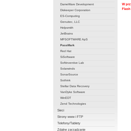
W prz
DameWare Development
Flash
Diskeeper Corporation
ES-Computing
Genuitec, LLC
Helpsmith
JetBrains
MPSOFTWARE ApS
PassMark
Red Hat
SiSoftware
Softinventive Lab
Solarwinds
SonarSource
Sothink
Stellar Data Recovery
VanDyke Software
WinEDT
Zend Technologies
Sieci
Strony www i FTP
Telefony/Tablety
Zdalne zarządzanie