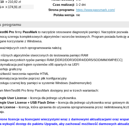
-10
» 210,82 zł
Czas realizacji
1-2 dni
1->
» 174,91 zł
Strona programu
https://www.passmark.com/
Polska wersja
nie
s programu
st86 Pro
firmy
PassMark
to narzędzie stosowane diagnostyki pamięci. Narzędzie pozwal
mocą szeregu kompleksowych algorytmów i wzorców testowych. Program posiada funkcję au
ane korzystanie z Windowsa.
jważniejszych cech oprogramowania należą:
 różnych algorytmów stworzonych do testowania pamięci RAM
bsługa wszystkich typów pamięci RAM [DDR2/DDR3/DDR4/DDR5/SODIMM/XMP/ECC]
tymalizacja pod kątem systemów x86 opartych na UEFI
terfejs graficzny
żliwość tworzenia raportów HTML
tomatyzacja testów poprzez plik konfiguracyjny
sługa czarnej listy pamięci w systemie Windows (badmemorylist)
am MemTest86 Pro firmy PassMark dostępny jest w trzech wariantach:
ngle User License
– licencja dla jednego użytkownika.
ngle User License + USB Flash Drive
– licencja dla jednego użytkownika wraz gotowym 
te License
– licencja, która uprawnia do używania oprogramowania przez nielimitowaną licz
aju.
ione licencje są licencjami wieczystymi wraz z darmowymi aktualizacjami oraz wspar
 wykupić dostęp do pakietu Upgrade, aby zachować możliwość darmowych aktualiza