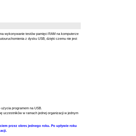
a na wykonywanie testów pamięci RAM na komputerze
touruchomienia z dysku USB, dzięki czemu nie jest
do użycia programem na USB.
bę uczestników w ramach jednej organizacji w jednym
ciem przez okres jednego roku. Po upływie roku
cji.