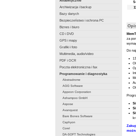
Alfabetycznie
5
Archiwizacja i backup
1
Bazy danych
Bezpieczeństwo i ochrona PC
Opi
Biznes i biuro
CD i DVD
MemTe
za po
GPS i mapy
wymag
Grafiki i foto
Do na
Multimedia, audio/video
13
PDF i OCR
O
Poczta elektroniczna i fax
Op
In
Programowanie i diagnostyka
Mo
Abstradrome
Au
AGG Software
Ob
Appeon Corporation
Progr
Ashampoo GmbH
Si
Aspose
Si
Avanquest
Si
Bare Bones Software
kr
Caphyon
Zakup
Corel
można
DA-SOFT Technologies