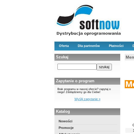
Oferta
Dla partnerów
Płatności
Szukaj
Mem
Zapytanie o program
Brak programu w naszej ofercie? zapytaj o
niego! Zdobędziemy go dla Ciebie!
Wyślij zapytanie »
Katalog
Nowości
Promocje