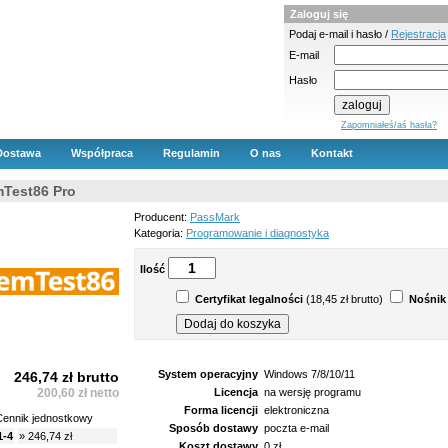
Zaloguj się
Podaj e-mail i hasło /
Rejestracja
E-mail
Hasło
Zapomniałeś/aś hasła?
Dostawa
Współpraca
Regulamin
O nas
Kontakt
Test86 Pro
Producent:
PassMark
Kategoria:
Programowanie i diagnostyka
Ilość
Certyfikat legalności
(18,45 zł brutto)
Nośnik
System operacyjny
Windows 7/8/10/11
246,74 zł brutto
200,60 zł netto
Licencja
na wersję programu
Forma licencji
elektroniczna
Cennik jednostkowy
Sposób dostawy
poczta e-mail
1-4
» 246,74 zł
Koszt dostawy
0 zł