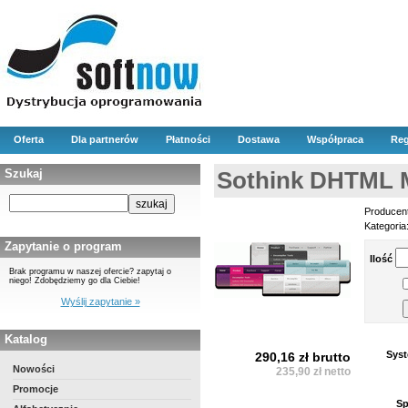
Oferta
Dla partnerów
Płatności
Dostawa
Współpraca
Reg
Szukaj
Sothink DHTML 
Producen
Kategoria
Zapytanie o program
Ilość
Brak programu w naszej ofercie? zapytaj o
niego! Zdobędziemy go dla Ciebie!
Wyślij zapytanie »
Katalog
Syst
290,16 zł brutto
Nowości
235,90 zł netto
Promocje
Sp