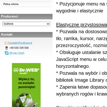
* Pozycjonuje menu na 
Pełna oferta
wygodnie i elastycznie
Producenci
Elastyczne przystosowa
* Pozwala na dostosowa
Kontakt
tło, ramka, kursor, narz
kontakt@softnow.pl
przezroczystość, rozmia
+48 530 339 506
* Obsługuje ustalanie s
Skype (chat)
JavaScript menu w celu 
horyzontalnego.
* Pozwala na wybór i obr
bibliotek Image Library
* Zapenia łatwe dopasow
wybranych rogów i kraw