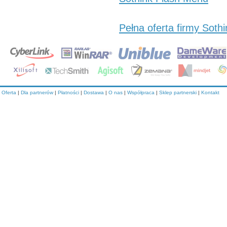
Pełna oferta firmy Sothi
Oferta
|
Dla partnerów
|
Płatności
|
Dostawa
|
O nas
|
Współpraca
|
Sklep partnerski
|
Kontakt