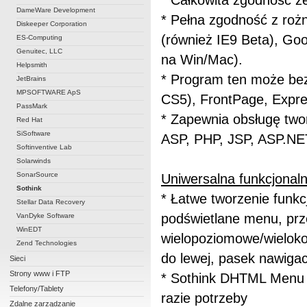
* Całkowita zgodność ze
DameWare Development
* Pełna zgodność z roż
Diskeeper Corporation
(również IE9 Beta), Goo
ES-Computing
Genuitec, LLC
na Win/Mac).
Helpsmith
* Program ten może be
JetBrains
MPSOFTWARE ApS
CS5), FrontPage, Expre
PassMark
* Zapewnia obsługę two
Red Hat
SiSoftware
ASP, PHP, JSP, ASP.NET
Softinventive Lab
Solarwinds
SonarSource
Uniwersalna funkcjona
Sothink
* Łatwe tworzenie funkc
Stellar Data Recovery
podświetlane menu, pr
VanDyke Software
WinEDT
wielopoziomowe/wielok
Zend Technologies
do lewej, pasek nawigacj
Sieci
Strony www i FTP
* Sothink DHTML Menu 
Telefony/Tablety
razie potrzeby
Zdalne zarządzanie