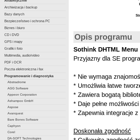
Alfabetycznie
Archiwizacja i backup
Bazy danych
St
Bezpieczeństwo i ochrona PC
Biznes i biuro
Opis programu
CD i DVD
GPS i mapy
Sothink DHTML Menu
Grafiki i foto
Multimedia, audio/video
Przyjazny dla SE prog
PDF i OCR
Poczta elektroniczna i fax
* Nie wymaga znajomośc
Programowanie i diagnostyka
Abstradrome
* Umożliwia łatwe twor
AGG Software
* Zawiera bogatą biblio
Appeon Corporation
Ashampoo GmbH
* Daje pełne możliwośc
Aspose
* Zapewnia integracje 
Avanquest
Bare Bones Software
Caphyon
Doskonała zgodność
Corel
DA-SOFT Technologies