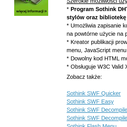
Szerokie możliwości uż
*
Program Sothink DH
stylów oraz bibliotek
* Umożliwia zapisanie k
na powtórne użycie na 
* Kreator publikacji pro
menu, JavaScript menu
* Dowolny kod HTML mo
* Obsługuje W3C Valid
Zobacz także:
Sothink SWF Quicker
Sothink SWF Easy
Sothink SWF Decompile
Sothink SWF Decompile
Sothink Flash Menu