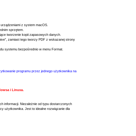
ma urządzeniami z system macOS.
iednim sprzętem.
jące tworzenie kopii zapasowych danych.
ive”, zamiast tego tworzy PDF z wskazanej strony
lądu systemu bezpośrednio w menu Format.
 użytkowanie programu przez jednego użytkownika na
dowsa i Linuxa.
 informacji. Niezależnie od typu dostarczonych
 użytkownika. Jest to idealne rozwiązanie dla