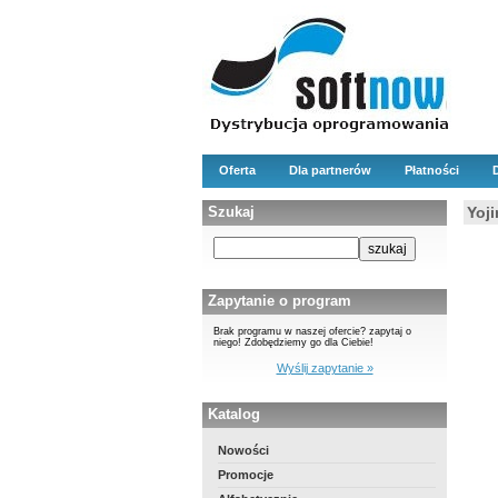
Oferta
Dla partnerów
Płatności
Szukaj
Yoj
Zapytanie o program
Brak programu w naszej ofercie? zapytaj o
niego! Zdobędziemy go dla Ciebie!
Wyślij zapytanie »
Katalog
Nowości
Promocje