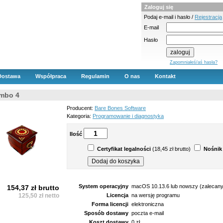
Zaloguj się
Podaj e-mail i hasło /
Rejestracja
E-mail
Hasło
Zapomniałeś/aś hasła?
Dostawa
Współpraca
Regulamin
O nas
Kontakt
imbo 4
Producent:
Bare Bones Software
Kategoria:
Programowanie i diagnostyka
Ilość
Certyfikat legalności
(18,45 zł brutto)
Nośnik
System operacyjny
macOS 10.13.6 lub nowszy (zalecany
154,37 zł brutto
125,50 zł netto
Licencja
na wersję programu
Forma licencji
elektroniczna
Sposób dostawy
poczta e-mail
Koszt dostawy
0 zł