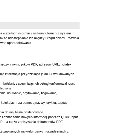
ia wszelkich informacji na komputerach z system
akże udostępnianie ich między urządzeniami. Pozwala
rawne uporządkowanie.
iędzy innymi: plików PDF, adresów URL, notatek,
uje informacje przydzielając je do 14 wbudowanych
h kolekcji, zapewniając ich pełną konfigurowalność.
lections,
nie, usuwanie, edytowanie, flagowanie,
kolekcjach, za pomocą nazwy, etykiet, tagów,
nia do niej hasła dostępowego.
 i oznaczanie nowych informacji poprzez Quick Input
i URL, a także zapisywanie dokumentów PDF
ji zapisanych na wielu różnych urządzeniach z