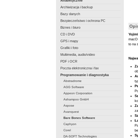
Alfabetycznie
Archiwizacja i backup
Bazy danych
Bezpieczeństwo i ochrona PC
Opi
Biznes i biuro
CD i DVD
Yojim
macOS
GPS i mapy
to na
Grafiki i foto
Multimedia, audio/video
Najwa
PDF i OCR
Z
Poczta elektroniczna i fax
ob
Programowanie i diagnostyka
A
Abstradrome
ty
P
AGG Software
Po
Appeon Corporation
Sz
Ashampoo GmbH
ko
Aspose
Z
za
Avanquest
S
Bare Bones Software
Ł
Caphyon
Pa
Corel
be
S
DA-SOFT Technologies