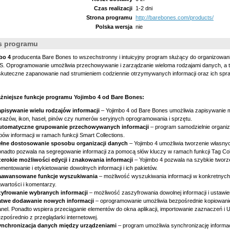
Czas realizacji
1-2 dni
Strona programu
http://barebones.com/products/
Polska wersja
nie
s programu
bo 4
producenta Bare Bones to wszechstronny i intuicyjny program służący do organizowan
. Oprogramowanie umożliwia przechowywanie i zarządzanie wieloma rodzajami danych, a t
 skuteczne zapanowanie nad strumieniem codziennie otrzymywanych informacji oraz ich sp
żniejsze funkcje programu Yojimbo 4 od Bare Bones:
apisywanie wielu rodzajów informacji
– Yojimbo 4 od Bare Bones umożliwia zapisywanie m
razów, ikon, haseł, pinów czy numerów seryjnych oprogramowania i sprzętu.
utomatyczne grupowanie przechowywanych informacji
– program samodzielnie organiz
pów informacji w ramach funkcji Smart Collections.
ełne dostosowanie sposobu organizacji danych
– Yojimbo 4 umożliwia tworzenie własnyc
nadto pozwala na segregowanie informacji za pomocą słów kluczy w ramach funkcji Tag Col
erokie możliwości edycji i znakowania informacji
– Yojimbo 4 pozwala na szybkie tworze
mentowanie i etykietowanie dowolnych informacji i ich pakietów.
aawansowane funkcje wyszukiwania
– możliwość wyszukiwania informacji w konkretnych 
wartości i komentarzy.
zyfrowanie wybranych informacji
– możliwość zaszyfrowania dowolnej informacji i ustawie
atwe dodawanie nowych informacji
– oprogramowanie umożliwia bezpośrednie kopiowanie
nel. Ponadto wspiera przeciąganie elementów do okna aplikacji, importowanie zaznaczeń 
zpośrednio z przeglądarki internetowej.
ynchronizacja danych między urządzeniami
– program umożliwia synchronizację informac