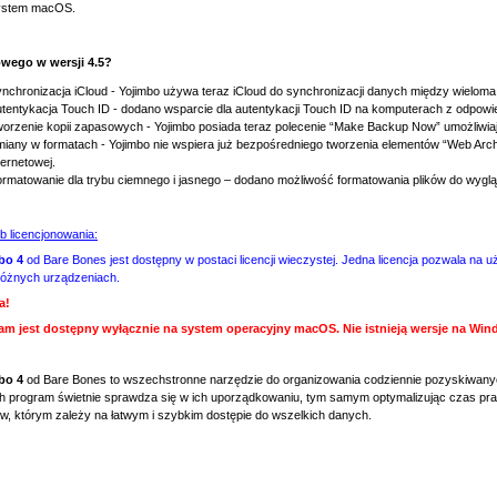
ystem macOS.
wego w wersji 4.5?
nchronizacja iCloud - Yojimbo używa teraz iCloud do synchronizacji danych między wielo
tentykacja Touch ID - dodano wsparcie dla autentykacji Touch ID na komputerach z odpow
orzenie kopii zapasowych - Yojimbo posiada teraz polecenie “Make Backup Now” umożliwia
iany w formatach - Yojimbo nie wspiera już bezpośredniego tworzenia elementów “Web Arch
ternetowej.
rmatowanie dla trybu ciemnego i jasnego – dodano możliwość formatowania plików do wyg
b licencjonowania:
bo 4
od Bare Bones jest dostępny w postaci licencji wieczystej. Jedna licencja pozwala na
 różnych urządzeniach.
a!
am jest dostępny wyłącznie na system operacyjny macOS. Nie istnieją wersje na Win
bo 4
od Bare Bones to wszechstronne narzędzie do organizowania codziennie pozyskiwanych
 program świetnie sprawdza się w ich uporządkowaniu, tym samym optymalizując czas pracy
ów, którym zależy na łatwym i szybkim dostępie do wszelkich danych.