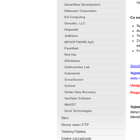
s
DameWare Development
Diskeeper Corporation
ES-Computing
Co no
Genuitec, LLC
Sy
Helpsmith
Au
Tw
JetBrains
Zm
MPSOFTWARE ApS
in
PassMark
Fo
Red Hat
SiSoftware
Sposó
Softinventive Lab
Yojim
Solarwinds
wielu
SonarSource
Uwag
Sothink
Stellar Data Recovery
Progr
VanDyke Software
WinEDT
Yojim
Zend Technologies
danych
klient
Sieci
Strony www i FTP
Telefony/Tablety
Zdalne zarządzanie