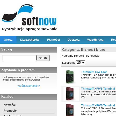
Oferta
Dla partnerów
Płatności
Dostawa
Współpraca
Reg
Szukaj
Kategoria: Biznes i biuro
Programy biorowe i biznesowe
Na stronie
Zapytanie o program
Thinstuff TSX Scan
Thinstuff TSX Scan jest to p
Brak programu w naszej ofercie? zapytaj o
funkcjonalnością TWAIN lub 
niego! Zdobędziemy go dla Ciebie!
z...
Wyślij zapytanie »
Thinstuff XP/VS Terminal 
Thinstuff XP/VS Terminal Se
łatwością przekształcić dow
Katalog
VS...
Nowości
Thinstuff XP/VS Terminal 
Thinstuff XP/VS Terminal Se
Promocje
zarządzania pulpitem Windows
łatwością...