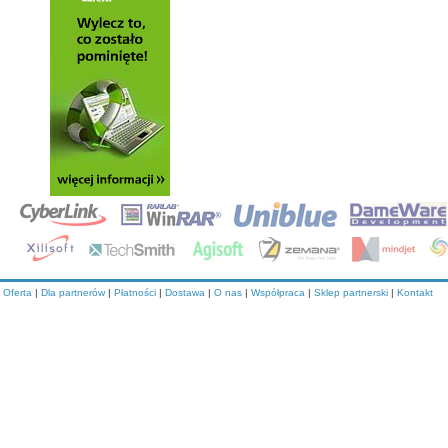
Oferta
|
Dla partnerów
|
Płatności
|
Dostawa
|
O nas
|
Współpraca
|
Sklep partnerski
|
Kontakt