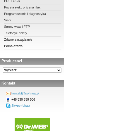
PDF i OCR
Poczta elektroniczna i fax
Programowanie i diagnostyka
Sieci
Strony www i FTP
Telefony/Tablety
Zdalne zarządzanie
Pełna oferta
Producenci
Kontakt
kontakt@softnow.pl
+48 530 339 506
Skype (chat)