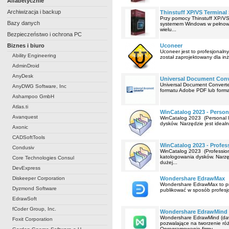
Alfabetycznie
Archiwizacja i backup
Thinstuff XP/VS Terminal
Przy pomocy Thinstuff XP/VS
Bazy danych
systemem Windows w pełnowar
wielu...
Bezpieczeństwo i ochrona PC
Biznes i biuro
Uconeer
Uconeer jest to profesjonaln
Ability Engineering
został zaprojektowany dla in
AdminDroid
AnyDesk
Universal Document Conv
Universal Document Converte
AnyDWG Software, Inc
formatu Adobe PDF lub format
Ashampoo GmbH
Atlas.ti
WinCatalog 2023 - Person
Avanquest
WinCatalog 2023 (Personal l
dysków. Narzędzie jest ideal
Axonic
CADSoftTools
WinCatalog 2023 - Profess
Condusiv
WinCatalog 2023 (Profession
katologowania dysków. Narzę
Core Technologies Consul
dużej...
DevExpress
Diskeeper Corporation
Wondershare EdrawMax
Wondershare EdrawMax to pro
Dyzmond Software
publikować w sposób profesj
EdrawSoft
fCoder Group, Inc.
Wondershare EdrawMind
Wondershare EdrawMind (dawn
Foxit Corporation
pozwalające na tworzenie róż
Oprogramowanie firmy...