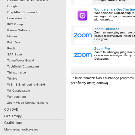
Garden Gnome Software e.U
Google
Wondershare OrgChartin
GraphPad Software Inc.
Wondershare OrgCharting to
różnego rodzaju profesjonal
Housatonic Inc.
planowanie...
IRIS Group
Zoom Business
Katmar Software
Zoom to intuicyjny program d
czasie rzeczywistym. Narzędz
Martau
Dostępne...
PointDev
Resilio
Zoom Pro
Zoom to intuicyjny program d
SAP Store
czasie rzeczywistym. Narzędz
Dostępne...
TeamViewer GmbH
TechSmith Corporation
Thinstuff s.r.o
Jeśli nie znalazłeś/aś szukanego programu 
Trimble
prześlemy ofertę cenową.
W.E.I.S Engineering GmbH
WinCatalog.com
Wondershare
Zoom Video Communications
CD i DVD
GPS i mapy
Grafiki i foto
Multimedia, audio/video