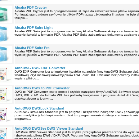
Aloaha PDF Crypter
Aloaha PDF Crypter jest to oprogramowanie służące do zabezpieczenia plików zapisa
Ponieważ standardowe szyfrowanie plików PDF nazwą użytkownika i hasłem nie było 
taki plik...
Aloaha PDF Suite Light
Aloaha PDF Suite jest to oprogramowanie firmy Aloaha Software służące do tworzen
wysokiej jakości w formacie PDF. Aloaha PDF Suite zabezpiecza dokumenty zapisane w
Aloaha PDF Suite Pro
Aloaha PDF Suite jest to oprogramowanie firmy Aloaha Software służące do tworzen
wysokiej jakości w formacie PDF. Aloaha PDF Suite zabezpiecza dokumenty zapisane w
AutoDWG DWG DXF Converter
DWG DXF Converter jest to intuicyjne i szybkie narzędzie firmy AutoDWG Software słu
wsadowej, czyli masowej konwersji plików DWG oraz DXF. Działanie bez potrzeby insta
wspiera pliki od...
AutoDWG DWG to PDF Converter
DWG to PDF Converter jest to proste i szybkie narzędzie firmy AutoDWG Software słu
DWG, DXF i DWF do formatu PDF bez potrzeby korzystania z programu AutoCAD. Wsz
przekształcone w jednym...
AutoDWG DWGLock Standard
AutoDWG DWGLock Standard jest to potężne i bezpieczne narzędzie DWG pozwalając
przed modyfikacją lub kopiowaniem. Jest to oprogramowanie działające autonomicznie. 
programu...
AutoDWG DWGSee DWG Viewer Standard
DWGSee DWG Viewer Standard jest to szybka przeglądarka przeznaczona do wyszukiw
i drukowania plików DWG / DXF / DWF. Program firmy AutoDWG Software wspiera obs
wersjach od R14do...