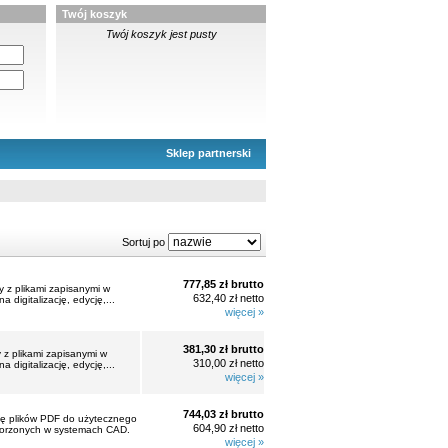
Twój koszyk
Twój koszyk jest pusty
Sklep partnerski
Sortuj po
777,85 zł brutto
 z plikami zapisanymi w
632,40 zł netto
digitalizację, edycję,...
więcej »
381,30 zł brutto
z plikami zapisanymi w
310,00 zł netto
digitalizację, edycję,...
więcej »
744,03 zł brutto
ję plików PDF do użytecznego
604,90 zł netto
stworzonych w systemach CAD.
więcej »