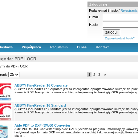
Zaloguj się
Podaj e-mail i hasło /
Rejestracja
E-mail
Hasło
Zapomniałeś/aś hasła?
Dostawa
Współpraca
Regulamin
O nas
Kontakt
egoria: PDF i OCR
amy do PDF i OCR
tronie
1
2
3
»
ABBYY FineReader 16 Corporate
ABBYY FineReader 16 Corporate jest to inteligentne oprogramowanie służące do pracy
formacie PDF. Narzędzie zawiera w sobie profesjonalną technologię OCR pozwalającą na 
ABBYY FineReader 16 Standard
ABBYY FineReader 16 Standard jest to inteligentne oprogramowanie służące do pracy 
formacie PDF. Narzędzie zawiera w sobie profesjonalną technologię OCR pozwalającą na 
Aide PDF to DXF (DWG) Converter
Aide PDF to DXF Converter firmy Aide CAD Systems to program umożliwiający konwers
i edytowalnego formatu DXF, w celu umożliwienia szybkiej i skutecznej edycji plików 
Ma to...