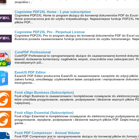
zespołów i...
Cogniview PDF2XL Home - 1 year subscription
Cogniview PDF2XL Home to program służący do konwersji dokumentów PDF do Excel o
Home przeznaczona jest do użytku indywidualnego. Najważniejsze funkcje PDF2XL 
plików PDF...
Cogniview PDF2XL Pro - Perpetual License
Cogniview PDF2XL Pro to program służący do konwersji dokumentów PDF do Excel ora
Business posiada zaawansowane funkcje przeznaczone do użytku biznesowego. Najwa
CutePDF Professional
CutePDF Professional to oprogramowanie służące do zaawansowanej kontroli dokume
łatwość dodawania komentarzy, nagłówków, stopek, znaczników oraz zabezpieczeń. P
interaktywnych pól...
EaseUS PDF Editor
EaseUS PDF Editor producenta EaseUS to zaawansowane narzędzie do edycji plików PD
zakres funkcji, umożliwiając użytkownikom łatwe zarządzanie i manipulowanie dokumen
intuicyjnemu...
Foxit eSign Business (Subscription)
Foxit eSign Business to zaawansowane i kompleksowe rozwiązanie do elektroniczne
które umożliwia przygotowanie, wysyłanie, podpisywanie i śledzenie ważnych plików P
najwyższej...
Foxit eSign Essential (Subscription)
Foxit eSign Essential to kompleksowe rozwiązanie do elektronicznego podpisywania d
przygotowanie, wysyłanie, podpisywanie i śledzenie ważnych plików PDF. Dzięki intuicyj
gamie...
Foxit PDF Compressor - Annual Volume
Foxit PDF Compressor jest to oprogramowanie służące do konwersji plików do formatu 