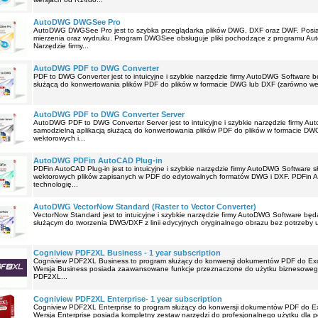
AutoDWG DWGSee Pro
AutoDWG DWGSee Pro jest to szybka przeglądarka plików DWG, DXF oraz DWF. Posia
mierzenia oraz wydruku. Program DWGSee obsługuje pliki pochodzące z programu Au
Narzędzie firmy...
AutoDWG PDF to DWG Converter
PDF to DWG Converter jest to intuicyjne i szybkie narzędzie firmy AutoDWG Software 
służącą do konwertowania plików PDF do plików w formacie DWG lub DXF (zarówno wek
AutoDWG PDF to DWG Converter Server
AutoDWG PDF to DWG Converter Server jest to intuicyjne i szybkie narzędzie firmy 
samodzielną aplikacją służącą do konwertowania plików PDF do plików w formacie DW
wektorowych i...
AutoDWG PDFin AutoCAD Plug-in
PDFin AutoCAD Plug-in jest to intuicyjne i szybkie narzędzie firmy AutoDWG Software
wektorowych plików zapisanych w PDF do edytowalnych formatów DWG i DXF. PDFin A
technologię...
AutoDWG VectorNow Standard (Raster to Vector Converter)
VectorNow Standard jest to intuicyjne i szybkie narzędzie firmy AutoDWG Software 
służącym do tworzenia DWG/DXF z linii edycyjnych oryginalnego obrazu bez potrzeby u
Cogniview PDF2XL Business - 1 year subscription
Cogniview PDF2XL Business to program służący do konwersji dokumentów PDF do Exce
Wersja Business posiada zaawansowane funkcje przeznaczone do użytku biznesowego
PDF2XL...
Cogniview PDF2XL Enterprise- 1 year subscription
Cogniview PDF2XL Enterprise to program służący do konwersji dokumentów PDF do Ex
Wersja Enterprise posiada kompletny zestaw narzędzi do profesjonalnego użytku dla 