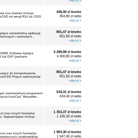
więcej »
436,40 zł brutto
da ona również funkcje
354,80 zł netto
toCAD od wersji R14 do 2020.
więcej »
801,47 zł brutto
będące samodzielną aplikacją
651,60 zł netto
torowych i rastrowych...
więcej »
5 289,98 zł brutto
AutoDWG Software będące
4 300,80 zł netto
G lub DXF (zarówno
więcej »
801,47 zł brutto
 służące do konwertowania
651,60 zł netto
utoCAD Plug-in wykorzystuje
więcej »
534,31 zł brutto
będące samodzielnym programem
434,40 zł netto
życia AutoCad. Wszystkie...
więcej »
1 353,37 zł brutto
l oraz innych formatów.
1 100,30 zł netto
. Najważniejsze funkcje
więcej »
1 903,30 zł brutto
cel oraz innych formatów.
1 547,40 zł netto
pojedynczych użytkowników,