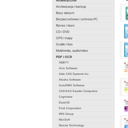
Alfabetycznie
Archiwizacja i backup
Bazy danych
Bezpieczeństwo i ochrona PC
Biznes i biuro
CD i DVD
GPS i mapy
Grafiki i foto
Multimedia, audio/video
PDF i OCR
ABBYY
Acro Software
Aide CAD Systems Inc.
Aloaha Software
AutoDWG Software
CAD-KAS Kassler Computers
Cogniview
EaseUS
Foxit Corporation
IRIS Group
MunSoft
Neevia Technology