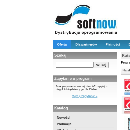
Oferta
Dla partnerów
Płatności
Szukaj
Kat
Progr
Na s
Zapytanie o program
Brak programu w naszej ofercie? zapytaj o
niego! Zdobędziemy go dla Ciebie!
Wyślij zapytanie »
Katalog
Nowości
Promocje