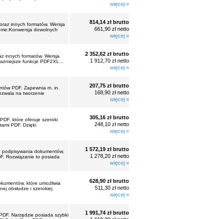
więcej »
814,14 zł brutto
raz innych formatów. Wersja
661,90 zł netto
Home:Konwersja dowolnych
więcej »
2 352,62 zł brutto
z innych formatów. Wersja
1 912,70 zł netto
żniejsze funkcje PDF2XL...
więcej »
207,75 zł brutto
ntów PDF. Zapewnia m. in.
168,90 zł netto
ozwala na tworzenie
więcej »
305,16 zł brutto
F, które oferuje szeroki
248,10 zł netto
tami PDF. Dzięki
więcej »
1 572,19 zł brutto
go podpisywania dokumentów,
1 278,20 zł netto
DF. Rozwiązanie to posiada
więcej »
628,90 zł brutto
okumentów, które umożliwia
511,30 zł netto
nej obsłudze i szerokiej
więcej »
1 991,74 zł brutto
PDF. Narzędzie posiada szybki