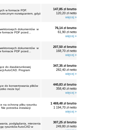
147,85 zł brutto
nych w formacie PDF.
120,20 zł netto
skutecznym rozwiązaniem, gdyż
więcej »
76,14 zł brutto
ia wektorowych dokumentów w
61,90 zł netto
 formacie PDF przed...
więcej »
207,50 zł brutto
ia wektorowych dokumentów w
168,70 zł netto
 formacie PDF przed...
więcej »
347,35 zł brutto
żące do dwukierunkowej
282,40 zł netto
lacji AutoCAD. Program
więcej »
440,83 zł brutto
żące do konwertowania plików
358,40 zł netto
ystko może być
więcej »
1 469,48 zł brutto
e na ochronę pliku rysunku
1 194,70 zł netto
Nie potrzeba instalacji
więcej »
307,25 zł brutto
ania, podglądania, mierzenia
249,80 zł netto
ługę rysunków AutoCAD w