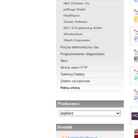
Nitro Software, Inc
pdfforge GmbH
PixelPlanet
Tracker Software
W.E.I.S Engineering GmbH
Wondershare
Xilisoft Corporation
Poczta elektroniczna i fax
Programowanie i diagnostyka
Sieci
Strony www i FTP
Telefony/Tablety
Zdalne zarządzanie
Pełna oferta
Producenci
Kontakt
kontakt@softnow.pl