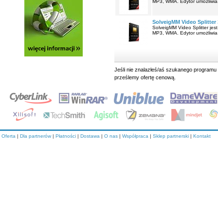
MP3, WMA. Edytor umożliwia t
SolveigMM Video Splitter
SolveigMM Video Splitter jes
MP3, WMA. Edytor umożliwia t
Jeśli nie znalazłeś/aś szukanego programu 
prześlemy ofertę cenową.
Oferta
|
Dla partnerów
|
Płatności
|
Dostawa
|
O nas
|
Współpraca
|
Sklep partnerski
|
Kontakt