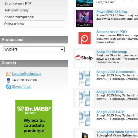
urządzeniach...
Strony www i FTP
Telefony/Tablety
PowerDVD 23 Ultra
PowerDVD 23 Ultra to najbar
Zdalne zarządzanie
zapewnia niezapomniane wraż
Pełna oferta
Screenpresso PRO
Screenpresso PRO jest to opr
dokumentach szkoleniowych, r
Producenci
nowe i lekkie...
Skalp for Sketchup
Skalp for Sketchup jest rozs
łatwe w obsłudze. Program m
zastosowania w...
Kontakt
Snagit 2025 Commercial
kontakt@softnow.pl
Snagit 2025 firmy Techsmith 
ekranu. To aplikacja umożliwi
+48 530 339 506
Skype (chat)
Snagit 2025 EDU
Snagit 2025 firmy Techsmith 
ekranu. To aplikacja umożliwi
Snagit 2025 GOV
Snagit 2025 firmy Techsmith 
ekranu. To aplikacja umożliwi
SolveigMM Video Splitter
SolveigMM Video Splitter jes