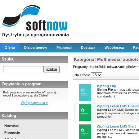
Oferta
Dla partnerów
Płatności
Dostawa
Współpraca
Reg
Szukaj
Kategoria: Multimedia, audio/
Programy do obróbki i odtwarzanie plików m
Na stronie
Zapytanie o program
iSpring Flip
iSpring Flip to narzędzie po
Brak programu w naszej ofercie? zapytaj o
umożliwia również na konwer
niego! Zdobędziemy go dla Ciebie!
standardami...
Wyślij zapytanie »
iSpring Learn LMS Busin
iSpring Learn LMS Business 
przechowywanie, obsługę i z
Katalog
tworzenie...
Nowości
iSpring Learn LMS Start
iSpring Learn LMS Start to 
Promocje
przygotowanymi szkoleniami. 
on-line z...