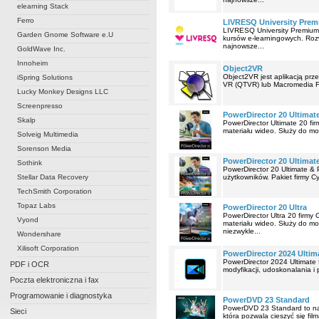
elearning Stack
Ferro
LIVRESQ University Pre
LIVRESQ University Premium
Garden Gnome Software e.U
kursów e-learningowych. Rozw
najnowsze...
GoldWave Inc.
Innoheim
Object2VR
Object2VR jest aplikacją prz
iSpring Solutions
VR (QTVR) lub Macromedia Flas
Lucky Monkey Designs LLC
Screenpresso
PowerDirector 20 Ultimat
Skalp
PowerDirector Ultimate 20 fi
materiału wideo. Służy do mod
Solveig Multimedia
Sorenson Media
PowerDirector 20 Ultimate
Sothink
PowerDirector 20 Ultimate & 
Stellar Data Recovery
użytkowników. Pakiet firmy Cy
TechSmith Corporation
Topaz Labs
PowerDirector 20 Ultra
PowerDirector Ultra 20 firmy
Vyond
materiału wideo. Służy do mo
niezwykle...
Wondershare
Xilisoft Corporation
PowerDirector 2024 Ultim
PowerDirector 2024 Ultimate 
PDF i OCR
modyfikacji, udoskonalania i 
Poczta elektroniczna i fax
Programowanie i diagnostyka
PowerDVD 23 Standard
PowerDVD 23 Standard to na
Sieci
która pozwala cieszyć się fil