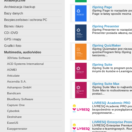
Alfabetycznie
Archiwizacja i backup
iSpring Page
iSpring Page to narzędzie po
Bazy danych
Page w łatwy sposób można u
Bezpieczeństwo i ochrona PC
Biznes i biuro
iSpring Presenter
iSpring Presenter to narzędz
CD i DVD
Presenter posiada własną za
GPS i mapy
iSpring QuizMaker
Grafiki i foto
iSpring Quizmaker jest niez
Multimedia, audio/video
quizów.Program firmy iSpring
tworzeniu...
3DVista Software
ACD Systems International
iSpring Suite
iSpring Suite to program poz
AOMEI
innymi do kursów e-Learnigow
Articulate
Ascendia S.A.
iSpring Suite Max
iSpring Suite Max to najbard
Ashampoo GmbH
Suite Max to rozbudowana wer
Bandicam
postaci...
BlueBerry Software
LIVRESQ Academic PRO
Capture One
LIVRESQ Academic PRO produ
bezpośrednio w przeglądarce.
Cyberlink
przygotowanie...
Deshshare
LIVRESQ Enterprise Pre
EaseUS
LIVRESQ Enterprise Premium
Easygenerator
kursów e-learningowych. Rozw
najnowsze...