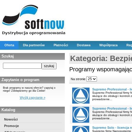
Oferta
Dla partnerów
Płatności
Dostawa
Współpraca
Reg
Szukaj
Kategoria: Bezp
Programy wspomagające
Na stronie
Zapytanie o program
Brak programu w naszej ofercie? zapytaj o
Supremo Professional - lic
niego! Zdobędziemy go dla Ciebie!
Supremo Professional firmy N
służące do obsługi i kontrol
Wyślij zapytanie »
prowadzenie...
Supremo Professional - l
Katalog
Supremo Professional firmy N
służące do obsługi i kontrol
prowadzenie...
Nowości
Promocje
Supremo Solo - licencja n
Supremo firmy Nanosystems S.