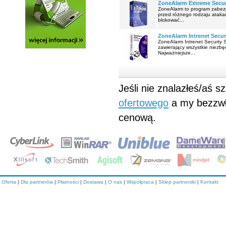
ZoneAlarm Extreme Secur
ZoneAlarm to program zabez
przed różnego rodzaju atakam
blokować...
ZoneAlarm Intrenet Secur
ZoneAlarm Intrenet Securty 
zawierający wszystkie niezbęd
Najważniejsze...
Jeśli nie znalazłeś/aś 
ofertowego
a my bezzwł
cenową.
Oferta
|
Dla partnerów
|
Płatności
|
Dostawa
|
O nas
|
Współpraca
|
Sklep partnerski
|
Kontakt