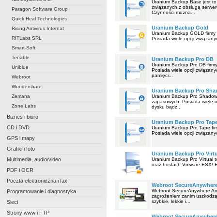
Uranium Backup Base jest to
związanych z obsługą serweró
Paragon Software Group
Czynności można...
Quick Heal Technologies
Uranium Backup Gold
Rising Antivirus Internat
Uranium Backup GOLD firmy N
RITLabs SRL
Posiada wiele opcji związanyc
Smart-Soft
Tenable
Uranium Backup Pro DB
Uranium Backup Pro DB firmy
Uniblue
Posiada wiele opcji związany
pamięci...
Webroot
Wondershare
Uranium Backup Pro Sh
Zemana
Uranium Backup Pro Shadow f
zapasowych. Posiada wiele op
Zone Labs
dysku bądź...
Biznes i biuro
Uranium Backup Pro Tap
CD i DVD
Uranium Backup Pro Tape fir
Posiada wiele opcji związanyc
GPS i mapy
Grafiki i foto
Uranium Backup Pro Virtu
Multimedia, audio/video
Uranium Backup Pro Virtual 
oraz hostach Vmware ESX/ ESX
PDF i OCR
Poczta elektroniczna i fax
Webroot SecureAnywhere
Webroot SecureAnywhere Antiv
Programowanie i diagnostyka
zagrożeniem zanim uszkodzą
szybkie, lekkie i...
Sieci
Strony www i FTP
Webroot SecureAnywhere 