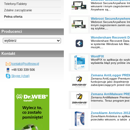
Webroot SecureAnywhere Inte
Telefony/Tablety
wirusami i innym zagrożenie
Anywhere są...
Zdalne zarządzanie
Pełna oferta
Webroot SecureAnywhere I
Webroot SecureAnywhere Inter
innym zagrożeniem zanim us
są szybkie,...
Producenci
Wondershare Recoverit Da
Wondershare Recoverit Data 
w systemie Windows lub Mac.
muzyki,...
Kontakt
WordFIX
WordFIX to aplikacja do szyb
wyświetla błąd przy próbie ot
kontakt@softnow.pl
+48 530 339 506
Zemana AntiLogger PRE
Skype (chat)
Zemana AntiLogger Premium 
funkcjonuje jako dopełnienie
zabezpieczających przed róż
Zemana AntiMalware PR
Zemana AntiMalware Premium
Internetu. Teraz program jest
ZoneAlarm Antivirus 201
ZoneAlarm Antivirus to aplik
przeciwko wirusom, a także 