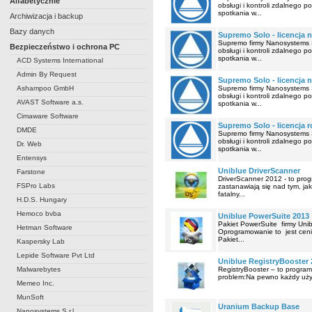
Alfabetycznie
obsługi i kontroli zdalnego
spotkania w...
Archiwizacja i backup
Bazy danych
Supremo Solo - licencja n
Supremo firmy Nanosystems S.
Bezpieczeństwo i ochrona PC
obsługi i kontroli zdalnego
spotkania w...
ACD Systems International
Admin By Request
Supremo Solo - licencja na
Ashampoo GmbH
Supremo firmy Nanosystems S.
obsługi i kontroli zdalnego
AVAST Software a.s.
spotkania w...
Cimaware Software
Supremo Solo - licencja 
DMDE
Supremo firmy Nanosystems S.
obsługi i kontroli zdalnego
Dr. Web
spotkania w...
Entensys
Uniblue DriverScanner
Farstone
DriverScanner 2012 - to prog
FSPro Labs
zastanawiają się nad tym, ja
fatalny...
H.D.S. Hungary
Hemoco bvba
Uniblue PowerSuite 2013
Pakiet PowerSuite firmy Uni
Hetman Software
Oprogramowanie to jest cen
Pakiet...
Kaspersky Lab
Lepide Software Pvt Ltd
Uniblue RegistryBooster 
Malwarebytes
RegistryBooster – to program
problem:Na pewno każdy użytk
Memeo Inc.
MunSoft
Uranium Backup Base
Nanosystems S.r.l.