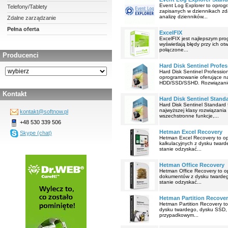
Event Log Explorer to oprog
Telefony/Tablety
zapisanych w dziennikach zda
analizę dzienników...
Zdalne zarządzanie
Pełna oferta
ExcelFIX
ExcelFIX jest najlepszym pr
wyświetlają błędy przy ich ot
połączone...
Producenci
Hard Disk Sentinel Profes
Hard Disk Sentinel Professio
oprogramowanie oferujące na
HDD/SSD/SSHD. Rozwiązanie 
Kontakt
Hard Disk Sentinel Stand
Hard Disk Sentinel Standard 
najwyższej klasy rozwiązani
kontakt@softnow.pl
wszechstronne funkcje,...
+48 530 339 506
Hetman Excel Recovery
Skype (chat)
Hetman Excel Recovery to op
kalkulacyjnych z dysku tward
stanie odzyskać...
Hetman Office Recovery
Hetman Office Recovery to o
dokumentów z dysku twardego
stanie odzyskać...
Hetman Partition Recove
Hetman Partition Recovery t
dysku twardego, dysku SSD, d
przypadkowym...