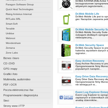
Dr.Web KATANA (Kills Active 
bezsygnaturowe oprogramowa
Paragon Software Group
aktywnymi zagrożeniami,...
Quick Heal Technologies
Dr.Web Mobile Life
Rising Antivirus Internat
Dr.Web Mobile Life jest to o
RITLabs SRL
gier. Narzędzie zapewnia pe
Smart-Soft
Tenable
Dr.Web Mobile Security Su
Dr.Web Mobile Security Suit
Uniblue
rodzajami złośliwych oprogr
niebezpieczną...
Webroot
Wondershare
Dr.Web Security Space
Zemana
Dr.Web Security Space to pr
hakerów, wyciekiem danych o
Zone Labs
sygnatur...
Biznes i biuro
Easy Archive Recovery
CD i DVD
Easy Archive Recovery to pro
Oprogramowanie firmy Munsof
GPS i mapy
popularnych narzędzi...
Grafiki i foto
Easy Drive Data Recovery
Multimedia, audio/video
Easy Drive Data Recovery s
Oprogramowanie firmy Munsof
PDF i OCR
nie istniejących w...
Poczta elektroniczna i fax
Event Log Explorer Enterp
Event Log Explorer to oprog
Programowanie i diagnostyka
zapisanych w dziennikach zda
analizę dzienników...
Sieci
Strony www i FTP
Event Log Explorer Stand