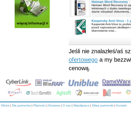
Hetman Word Recovery
Hetman Word Recovery to opr
tekstowych z dysku twardego
stanie odzyskać dokumenty..
Kaspersky Anti-Virus - 1 
Kasperski Anti-Virus to pod
przed najnowszym złośliwym 
skanowania oraz...
Jeśli nie znalazłeś/aś 
ofertowego
a my bezzwł
cenową.
Oferta
|
Dla partnerów
|
Płatności
|
Dostawa
|
O nas
|
Współpraca
|
Sklep partnerski
|
Kontakt