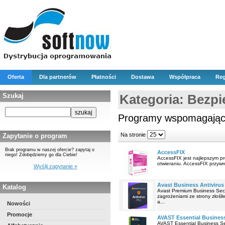
Oferta
Dla partnerów
Płatności
Dostawa
Współpraca
Reg
Szukaj
Kategoria: Bezp
Programy wspomagające
Na stronie
Zapytanie o program
Brak programu w naszej ofercie? zapytaj o
AccessFIX
niego! Zdobędziemy go dla Ciebie!
AccessFIX jest najlepszym pr
otwieraniu. AccessFIX przywr
Wyślij zapytanie »
Avast Business Antivirus
Katalog
Avast Premium Business Secu
zagrożeniami ze strony złośl
a...
Nowości
Promocje
AVAST Essential Business
AVAST Essential Business Se