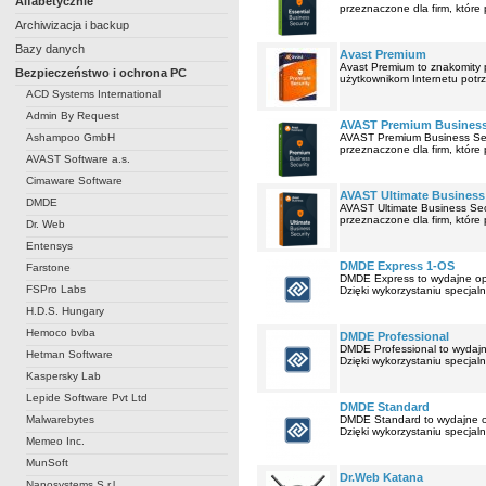
Alfabetycznie
przeznaczone dla firm, które
Archiwizacja i backup
Bazy danych
Avast Premium
Avast Premium to znakomity 
Bezpieczeństwo i ochrona PC
użytkownikom Internetu potrz
ACD Systems International
Admin By Request
AVAST Premium Business
Ashampoo GmbH
AVAST Premium Business Secu
przeznaczone dla firm, które
AVAST Software a.s.
Cimaware Software
AVAST Ultimate Business 
DMDE
AVAST Ultimate Business Sec
przeznaczone dla firm, które
Dr. Web
Entensys
DMDE Express 1-OS
Farstone
DMDE Express to wydajne opr
FSPro Labs
Dzięki wykorzystaniu specjaln
H.D.S. Hungary
Hemoco bvba
DMDE Professional
DMDE Professional to wydajn
Hetman Software
Dzięki wykorzystaniu specjaln
Kaspersky Lab
Lepide Software Pvt Ltd
DMDE Standard
Malwarebytes
DMDE Standard to wydajne op
Dzięki wykorzystaniu specjaln
Memeo Inc.
MunSoft
Dr.Web Katana
Nanosystems S.r.l.